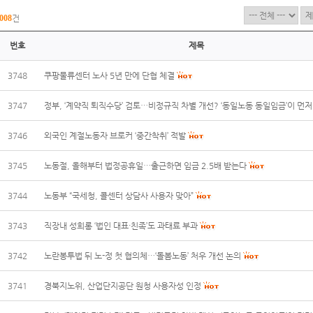
008
건
번호
제목
3748
쿠팡물류센터 노사 5년 만에 단협 체결
3747
정부, ‘계약직 퇴직수당’ 검토…비정규직 차별 개선? ‘동일노동 동일임금’이 먼저
3746
외국인 계절노동자 브로커 ‘중간착취’ 적발
3745
노동절, 올해부터 법정공휴일…출근하면 임금 2.5배 받는다
3744
노동부 “국세청, 콜센터 상담사 사용자 맞아”
3743
직장내 성희롱 ‘법인 대표·친족’도 과태료 부과
3742
노란봉투법 뒤 노-정 첫 협의체…‘돌봄노동’ 처우 개선 논의
3741
경북지노위, 산업단지공단 원청 사용자성 인정