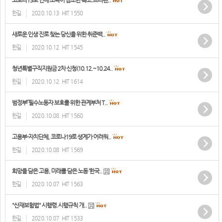
코로나19로 인해 소득이 감소한 특고.프리랜..
한길
2020.10.13
HIT 1550
새로운 인생 진로 찾는 당신을 위한 취준백..
한길
2020.10.12
HIT 1545
청년특별구직지원금 2차 신청(10.12.~10.24..
한길
2020.10.12
HIT 1614
범정부「필수노동자 보호를 위한 관계부처 T..
한길
2020.10.08
HIT 1560
고용부-자치단체, 코로나19로 생계가 어려워..
한길
2020.10.08
HIT 1569
희망을 담은 고용, 미래를 담은 노동 ‘한국..
한길
2020.10.07
HIT 1563
"산재보험법" 시행령.시행규칙 개..
한길
2020.10.07
HIT 1533