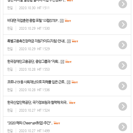
청년 디지털.일경험 일자리 사업 구인정보가..
한길
2020.10.30
HIT 1511
비대면 직업훈련 종합 포털 "스텝(STEP..
한길
2020.10.29
HIT 1530
특별고용촉진장려금 지원가이드(지침) 안내(..
한길
2020.10.29
HIT 1529
한국장애인고용공단, 중앙그룹과 "자회..
한길
2020.10.28
HIT 1553
코로나19 등 사회재난으로 피해를 입은 근로..
한길
2020.10.28
HIT 1536
한국산업인력공단, 국가정보원과 협력해 외국..
한길
2020.10.27
HIT 1524
"2020 해외 Cheer-up(취업) 주간"..
한길
2020.10.27
HIT 1499