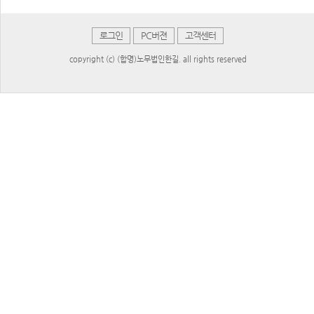
로그인
PC버젼
고객센터
copyright (c) (합명)노무법인한길. all rights reserved