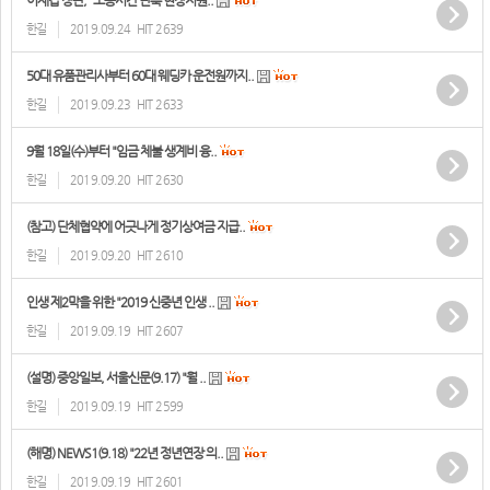
이재갑 장관, "노동시간 단축 현장지원..
한길
2019.09.24
HIT 2639
50대 유품관리사부터 60대 웨딩카 운전원까지..
한길
2019.09.23
HIT 2633
9월 18일(수)부터 "임금 체불 생계비 융..
한길
2019.09.20
HIT 2630
(참고) 단체협약에 어긋나게 정기상여금 지급..
한길
2019.09.20
HIT 2610
인생 제2막을 위한 "2019 신중년 인생 ..
한길
2019.09.19
HIT 2607
(설명) 중앙일보, 서울신문(9.17) "월 ..
한길
2019.09.19
HIT 2599
(해명) NEWS1(9.18) "22년 정년연장 의..
한길
2019.09.19
HIT 2601