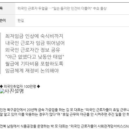
목
외국인 근로자 두얼굴 …"일손 돕지만 인건비 더들어" 中企 울상
쓴이
한길
최저임금 인상에 숙식비까지
내국인 근로자 임금 뛰어넘어
외국인 근로자간 정보 공유
"야근 없앴다고 낮동안 태업"
월급에 기타비용 포함하도록
임금체계 재정비 논의해야
◆ 외국인취업자 100만명 ◆
인천 북구공단에서 20년째 금속 가공업을 하는 김 모 대표는 "외국인 근로자들이 휴일 근무나 
잘 알고 있어 이를 악용하는 경우가 많다"며 "휴일 근무와 야근을 안 시켜주면 주간 일을 안
전북 남원에서 식품공장을 운영하는 박 모 대표는 "외국인 근로자들이 사회관계망서비스(SNS