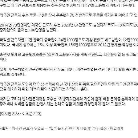
이 같은 비용 부담에도 불구하고 외국인 근로자의 생산성이 내국인 근로자에 비해 떨어진다는
구하고 외국인 근로자를 채용하는 것은 산업 현장에서 내국인을 고용하기 어렵기 때문이다.
외국인 근로자 수는 코로나19로 잠시 주춤했지만, 전반적으로 꾸준한 증가세를 이어 가고 있
2014년 73만명이던 외국인 근로자 수는 2020년 84만명으로 늘었다가 코로나19 여파로 2
증가했으며 올해는 100만명을 넘겼다.
국적별 근로자를 보면 한국계 중국인이 34만1000명으로 가장 많았고 베트남인이 12만300
이었다. 국내에 상주하는 15세 이상 외국인도 156만1000명으로 2012년 통계를 작성한 이
송준행 통계청 고용통계과장은 "정부가 고용허가제를 계속 추진했고, 비전문취업 등 쿼터도
했다.
실제 비전문취업과 전문인력 증가세가 두드러졌다. 비전문취업은 전년 대비 12.6% 증가한 30
명으로 집계됐다.
외국인 근로자 도입이 더 이상 선택이 아닌 국내 산업을 위한 필요조건인 만큼 외국인 근로자
담을 해소하기 위한 대책 마련이 시급하다는 지적이 나온다.
박지순 고려대 법학전문대학원 교수는 "지방자치단체와 기업이 함께 비용 문제를 논의해야 한
주거비나 식비를 임금에 산입시키는 형태로 임금 체계를 재정립해야 한다"고 말했다.
[이지안 기자 / 이호준 기자]
*출처 :
외국인 근로자 두얼굴 …"일손 돕지만 인건비 더들어" 中企 울상 - 매일경제