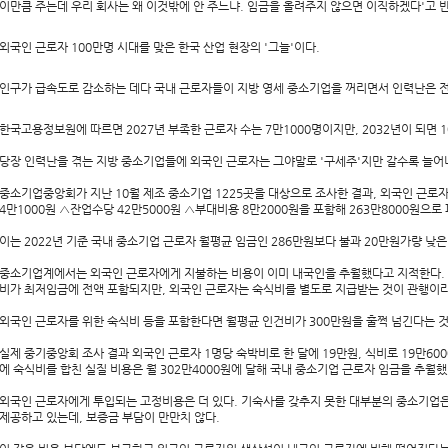
이만큼 주는데 우리 회사는 왜 이것밖에 안 주느냐. 임금을 올려주지 않으면 이직하겠다'고 
외국인 근로자 100만명 시대를 맞은 한국 산업 현장의 '그늘'이다.
인구가 급속도로 감소하는 데다 국내 근로자들이 지방 영세 중소기업을 꺼리면서 인력난은 
한국고용정보원에 따르면 2027년 부족한 근로자 수는 7만1000명이지만, 2032년이 되면 1
당장 인력난을 겪는 지방 중소기업들에 외국인 근로자는 그야말로 '구세주'지만 갈수록 늘어나
중소기업중앙회가 지난 10월 제조 중소기업 1225곳을 대상으로 조사한 결과, 외국인 근로자
4만1000원 △잔업수당 42만5000원 △부대비용 8만2000원을 포함해 263만8000원으로
이는 2022년 기준 국내 중소기업 근로자 월평균 임금인 286만원보다 불과 20만원가량 낮은
중소기업계에서는 외국인 근로자에게 지불하는 비용이 이미 내국인을 추월했다고 지적한다.
비가 최저임금에 전액 포함되지만, 외국인 근로자는 숙식비를 별도로 지급받는 것이 관행이라
외국인 근로자를 위한 숙식비 등을 포함한다면 월평균 인건비가 300만원을 훌쩍 넘긴다는 
실제 중기중앙회 조사 결과 외국인 근로자 1명당 숙박비로 한 달에 19만원, 식비로 19만60
에 숙식비를 합친 실질 비용은 월 302만4000원에 달해 국내 중소기업 근로자 임금을 추월했
외국인 근로자에게 투입되는 고정비용은 더 있다. 기숙사를 갖추지 못한 대부분의 중소기업은
제공하고 있는데, 보증금 부담이 만만치 않다.