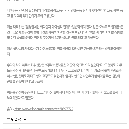
대책위는 지난 24일 23명의 아리셀 공장 노동자가 사망하는 등 참사가 빚어진 이후 노동, 시민, 종
교 등 지역의 각계 단체가 모여 구성했다.
이날 대책위는 "원청업체인 아리셀과 메이셀의 관계가 일반적이지 않다. 같은 주소로 두 업체를 둔
건 도급업체를 위장해 불법 파견을 지속하려고 한 것으로 보인다"고 의혹을 제기하며 "다른 업체들
도 이런 방식의 운영이 만연할 것이기에 철저한 조사가 필요하다"고 덧붙였다.
이번 참사 사망자 대다수가 이주 노동자인 만큼 이들에 대한 처우 개선을 요구하는 발언도 이어졌
다.
우다야 라이 이주노조 위원장은 "이주 노동자들은 이 땅에 죽으러 오지 않았다"며 "그럼에도 이주
노동자 산재사망률은 내국인 노동자보다 3배 높다"고 꼬집었다. 이어 "이주노동자들이 안전교육
이나 안전장비도 제대로 없이 고강도로 위험하게 일하지 않으면 사업주가 불이익을 주는 현장의
관행을 멈춰야 한다"고 강조했다.
박천응 안산이주민센터 대표도 "한국사회에서 더 이상 이러한 비극이 되풀이되지 않도록 함께 더
노력하겠다"고 말했다.
출처 :
https://www.kyeongin.com/article/1697722
댓글 (0) ▼