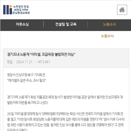
아웃소싱
컨설팅 및 교육
노동소식
노동소식
경기도내 노동계 "아리셀, 도급위장 불법파견 의심"
한길
2024.11.21
|
HIT 2461
현장서 진상규명 촉구 기자회견
"메이셀과 같은 주소, 조사 필요"
경기지역 노동계가 화성 리튬공장 화재 참사가 발생한 아리셀 공장 앞에서 철저한 진상규명과 재
발방지책 마련을 촉구하고 나섰다.
26일 '아리셀 중대재해 참사 대책위원회'(대책위)는 화성 서신면 전곡리 아리셀 앞에서 기자회견
을 열고 "이번 참사로 희생당한 노동자들에 대해 깊은 애도의 마음을 전한다"며 "참사 이후 다수의
법 위반 사항이 밝혀지고 있는 만큼, 철저한 진상 조사를 통해 사고 원인을 규명해야 한다"고 관계
당국에 요구했다.