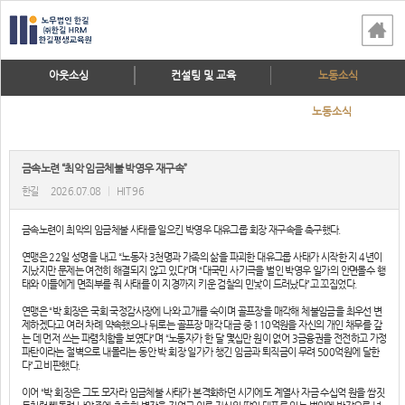
아웃소싱
컨설팅 및 교육
노동소식
노동소식
금속노련 “최악 임금체불 박영우 재구속”
한길
2026.07.08
|
HIT 96
금속노련이 최악의 임금체불 사태를 일으킨 박영우 대유그룹 회장 재구속을 촉구했다.
연맹은 22일 성명을 내고 “노동자 3천명과 가족의 삶을 파괴한 대유그룹 사태가 시작한 지 4년이
지났지만 문제는 여전히 해결되지 않고 있다”며 “대국민 사기극을 벌인 박영우 일가의 안면몰수 행
태와 이들에게 면죄부를 줘 사태를 이 지경까지 키운 검찰의 민낯이 드러났다”고 꼬집었다.
연맹은 “박 회장은 국회 국정감사장에 나와 고개를 숙이며 골프장을 매각해 체불임금을 최우선 변
제하겠다고 여러 차례 약속했으나 뒤로는 골프장 매각 대금 중 110억원을 자신의 개인 채무를 갚
는 데 먼저 쓰는 파렴치함을 보였다”며 “노동자가 한 달 몇십만 원이 없어 3금융권을 전전하고 가정
파탄이라는 절벽으로 내몰리는 동안 박 회장 일가가 챙긴 임금과 퇴직금이 무려 500억원에 달한
다”고 비판했다.
이어 “박 회장은 그도 모자라 임금체불 사태가 본격화하던 시기에도 계열사 자금 수십억 원을 쌈짓