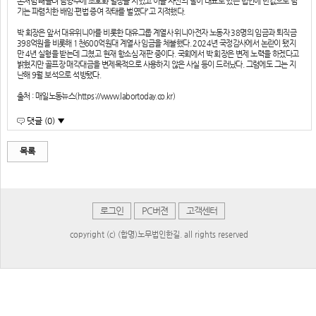
돈처럼 빼돌려 남양주에 초호화 별장을 지었고 이를 자신의 딸이 대표로 있는 법인에 반값으로 넘
기는 파렴치한 배임·편법 증여 작태를 벌였다”고 지적했다.
박 회장은 앞서 대유위니아를 비롯한 대유그룹 계열사 위니아전자 노동자 38명의 임금과 퇴직금
398억원을 비롯해 1천600억원대 계열사 임금을 체불했다. 2024년 국정감사에서 논란이 됐지
만 4년 실형을 받는데 그쳤고 현재 항소심 재판 중이다. 국회에서 박 회장은 변제 노력을 하겠다고
밝혔지만 골프장 매각대금을 변제목적으로 사용하지 않은 사실 등이 드러났다. 그럼에도 그는 지
난해 9월 보석으로 석방됐다.
출처 : 매일노동뉴스(https://www.labortoday.co.kr)
댓글 (0) ▼
목록
로그인
PC버젼
고객센터
copyright (c) (합명)노무법인한길. all rights reserved