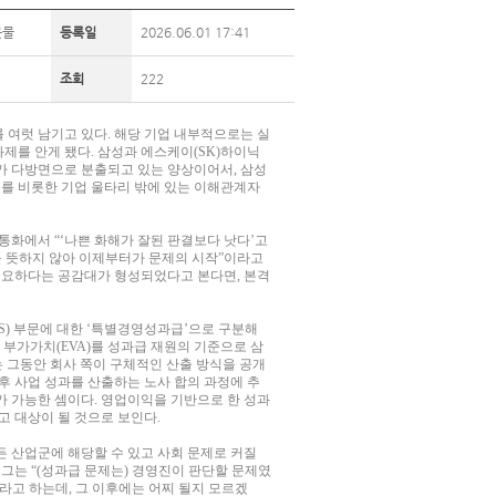
봇물
등록일
2026.06.01 17:41
조회
222
 여럿 남기고 있다. 해당 기업 내부적으로는 실
제를 안게 됐다. 삼성과 에스케이(SK)하이닉
가 다방면으로 분출되고 있는 양상이어서, 삼성
주를 비롯한 기업 울타리 밖에 있는 이해관계자
화에서 “‘나쁜 화해가 잘된 판결보다 낫다’고
을 뜻하지 않아 이제부터가 문제의 시작”이라고
 필요하다는 공감대가 형성되었다고 본다면, 본격
S) 부문에 대한 ‘특별경영성과급’으로 구분해
 부가가치(EVA)를 성과급 재원의 기준으로 삼
는 그동안 회사 쪽이 구체적인 산출 방식을 공개
후 사업 성과를 산출하는 노사 합의 과정에 추
가 가능한 셈이다. 영업이익을 기반으로 한 성과
고 대상이 될 것으로 보인다.
모든 산업군에 해당할 수 있고 사회 문제로 커질
 그는 “(성과급 문제는) 경영진이 판단할 문제였
이라고 하는데, 그 이후에는 어찌 될지 모르겠