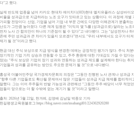
다”고 했다.
실제 반도체 업종을 넘어 카카오·현대차·에이치디(HD)현대·엘지유플러스·삼성바이
비율을 성과급으로 지급하라는 노조 요구가 잇따르고 있는 상황이다. 이 과정에 개별 기
가피할 전망이다. 산업, 기업을 넘어 기업 내 부문 간에도 다양한 이해관계가 분출하
난도가 그만큼 높아졌다. 다른 재계 임원은 “이익의 몇 %를 (성과급으로) 달라는 노조
전자 노사 간 합의안이 하나의 기준점이 될 수 있다”고 내다봤다. 그는 “삼성전자나 하
존에 주던 성과급과 큰 차이가 있을지 모르겠다”면서도 “우리 내부에서도 요구가 터져
제가 될 것”이라고 했다.
현금 대신 주식 보상으로 지급 방식을 변경한 데에는 긍정적인 평가가 많다. 주식 처
장기적인 기업 가치 상승과 연동할 수 있고, 주주 환원에 대한 기대감도 가질 수 있다
장)는 “주식 보상은 기업의 장기 성과와 연동하는 성과급 제도를 설계해야 한다는 취
기업들과 성과를 공유하는 방안도 주요한 문제가 될 것”으로 내다봤다.
홍성국 더불어민주당 국가경제자문회의 의장은 “그동안 진행된 노사 관계나 성과급 지
“향후 다른 기업들로도 확산될 문제여서 많은 기업들이 성과급 지급 체제를 합리적이
말했다. 그는 이어 주주들의 반발 가능성과 관련해선 “그동안 주주 배당이 너무 적었던 
업들이 앞으로는 더 할 수밖에 없는 계기가 될 것”이라고 말했다.
출처: 2026년 5월 22일, 한겨레, 김영배 김남일 박종오 기자
한길평생교육원블로그:https://blog.naver.com/insahangil01/224302920280