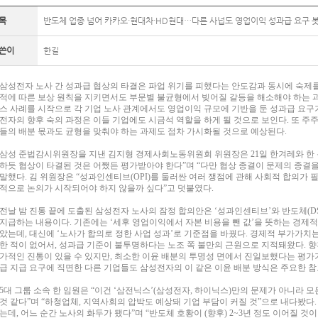
목
반도체 업종 넘어 카카오·현대차·HD현대…다른 사넙도 영업이익 성과급 요구 
쓴이
한길
삼성전자 노사 간 성과급 협상의 타결은 파업 위기를 피했다는 안도감과 동시에 숙제를
적에 따른 보상 원칙을 지키면서도 부문별 불균형에서 빚어질 갈등을 해소해야 하는 과
스 사례를 시작으로 각 기업 노사 관계에서도 영업이익 규모에 기반을 둔 성과급 요구
전자의 향후 숙의 과정은 이들 기업에도 시금석 역할을 하게 될 것으로 보인다. 또 주
들의 배분 몫과도 균형을 맞춰야 하는 과제도 점차 가시화될 것으로 예상된다.
삼성 준법감시위원장을 지낸 김지형 경제사회노동위원회 위원장은 21일 한겨레와 한 통
하듯 협상이 타결된 것은 어쨌든 평가받아야 한다”며 “다만 협상 종결이 문제의 종결
말했다. 김 위원장은 “성과인센티브(OPI)를 둘러싼 여러 쟁점에 관해 사회적 합의가
적으로 논의가 시작되어야 하지 않을까 싶다”고 덧붙였다.
전날 밤 진통 끝에 도출된 삼성전자 노사의 잠정 합의안은 ‘성과인센티브’와 반도체(D
지급하는 내용이다. 기존에는 ‘세후 영업이익에서 자본 비용을 뺀 값’을 뜻하는 경제적
았는데, 대신에 ‘노사가 합의로 정한 사업 성과’로 기준점을 바꿨다. 경제적 부가가치
한 적이 없어서, 성과급 기준이 불투명하다는 노조 쪽 불만의 근원으로 지적돼왔다. 향
가적인 진통이 있을 수 있지만, 최소한 이윤 배분의 투명성 면에서 진일보했다는 평가
급 지급 요구에 직면한 다른 기업들도 삼성전자의 이 같은 이윤 배분 방식은 주요한 참
5대 그룹 소속 한 임원은 “이건 ‘삼전닉스’(삼성전자, 하이닉스)만의 문제가 아니라 
것 같다”며 “하청업체, 지역사회의 압박도 예상돼 기업 부담이 커질 것”으로 내다봤다.
는데, 어느 순간 노사의 화두가 됐다”며 “반도체 호황이 (향후) 2~3년 정도 이어질 것