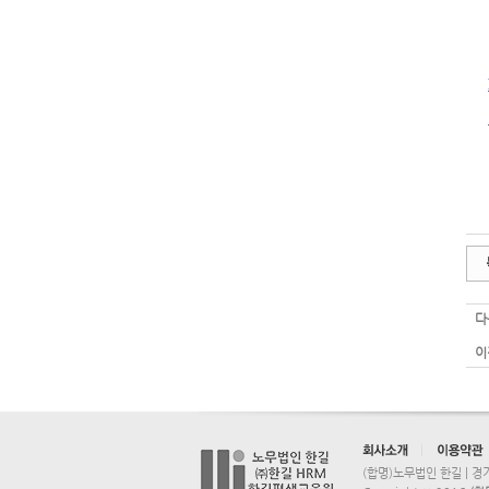
다
이
(합명)노무법인 한길 | 경기