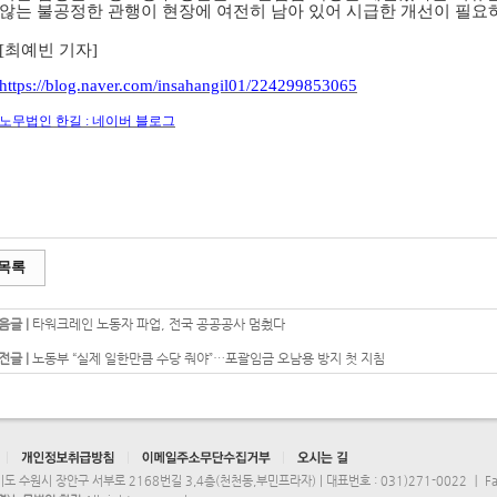
않는 불공정한 관행이 현장에 여전히 남아 있어 시급한 개선이 필요
[
최예빈 기자
]
https://blog.naver.com/insahangil01/224299853065
노무법인 한길
:
네이버 블로그
목록
음글 |
타워크레인 노동자 파업, 전국 공공공사 멈췄다
전글 |
노동부 “실제 일한만큼 수당 줘야”…포괄임금 오남용 방지 첫 지침
도 수원시 장안구 서부로 2168번길 3,4층(천천동,부민프라자) | 대표번호 : 031)271-0022 ㅣ Fax 