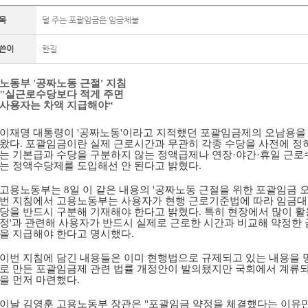
목
덜 주는 포괄임금은 임금체불
쓴이
한길
노동부
'
공짜노동 근절
'
지침
"
실근로수당보다 적게 주면
사용자는 차액 지급해야
“
이재명 대통령이
'
공짜노동
'
이라고 지적했던 포괄임금제의 오남용을 
왔다
.
포괄임금이란 실제 근로시간과 무관히 각종 수당을 사전에 정
는 기본급과 수당을 구분하지 않는 정액급제나 연장
·
야간
·
휴일 근로
는 정액수당제를 도입해선 안 된다고 밝혔다
.
고용노동부는
8
일 이 같은 내용의
'
공짜노동 근절을 위한 포괄임금 오
번 지침에서 고용노동부는 사용자가 현행 근로기준법에 따라 임금대
당을 반드시 구분해 기재해야 한다고 밝혔다
.
특히 현장에서 많이 
정
'
과 관련해 사용자가 반드시 실제로 근로한 시간과 비교해 약정한
을 지급해야 한다고 명시했다
.
이번 지침에 담긴 내용들은 이미 현행법으로 규제되고 있는 내용을 
로 만든 포괄임금제 관련 법률 개정안이 발의됐지만 국회에서 계류되
을 먼저 마련했다
.
이날 김영훈 고용노동부 장관은
"
포괄임금 약정을 체결했다는 이유