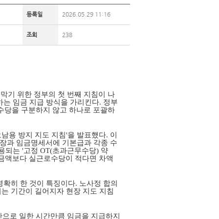
등록일
2026.05.29 11:16
조회
238
막기 위한 정부의 첫 번째 지침이 나
하는 임금 지급 방식을 가리킨다
.
정부
수당을 구분하지 않고 하나로 포괄하
남용 방지 지도 지침
'
을 발표했다
.
이
장과 임금명세서에 기본급과 각종 수
활용되는
'
고정
OT(
초과근무수당
)
약
 금액보다 실근로수당이 적다면 차액
명확히 한 것이 특징이다
.
노사정 합의
는 기간이 길어지자 현장 지도 지침
만으로 일한 시간만큼 임금을 지급하지