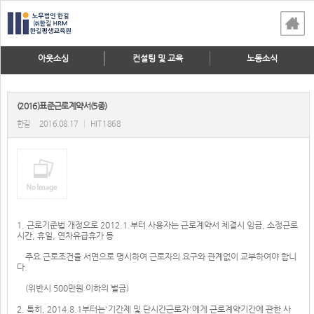
아웃소싱
컨설팅 및 교육
노동소식
(2016)표준근로계약서(5종)
한길
2016.08.17
|
HIT 1868
1. 근로기준법 개정으로 2012.1.부터 사용자는 근로계약서 체결시 임금, 소정근로
시간, 휴일, 연차유급휴가 등
주요 근로조건을 서면으로 명시하여 근로자의 요구와 관계없이 교부하여야 합니
다.
(위반시 500만원 이하의 벌금)
2. 특히, 2014.8.1부터는'기간제 및 단시간근로자'에게 근로계약기간에 관한 사