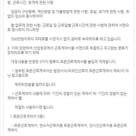
항, 근로시간, 휴게에 관한 사항
임금의 구성항목, 계산방법 및 지불방법에 관한 사항, 휴일, 휴가에 관한 사항, 취
업의 장소와 종사하여야
할 업무에 관한 사항, 근로일 및 근로일별 근로시간에 관한 사항에 관하여 서면으
로 명시하지 아니하면
500만원이하의 과태료를 시정지시 없이 곧바로 부과하도록 하고 있습니다.
3. 이와 관련하여 산업현장에서 근로계약서을 서면으로 체결하고 주고받는 문화가
정착되도록 하기 위해
개정내용을 반영한 5가지 종류의 표준근로계약서를 붙임과 게재합니다.
* 첨부된 표준근로계약서는 법정서식(외국인근로자 표준근로계약서 제외)이 아
닌 참고용으로
제작되었음을 알려드립니다
* 근로계약의 내용에 따라 '기간의 정함이 있는 계약서'와 '기간의 정함이 없는
계약서'를
적절히 사용하시면 됩니다.
< 표준근로계약서 5종>
- 표준근로계약서, 연소자근로자용 표준근로계약서, 단시간근로자용 표준근로
계약서,