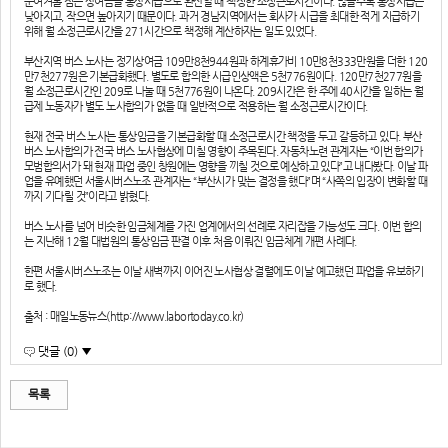
눈여겨볼 점은 상여금을 통상시급으로 환산할 때 책정한 소정근로시간이다. 많을수록 통상시급은
낮아지고, 작으면 높아지기 때문이다. 과거 경남지역에서는 회사가 시급을 최대한 적게 지급하기
위해 월 소정근로시간을 271시간으로 책정해 계산하자는 일도 있었다.
부산지역 버스 노사는 정기상여금 109만8천944원과 하계휴가비 10만8천333만원을 더한 120
만7천277원은 기본급화했다. 별도로 합의한 시급인상액은 5천776원이다. 120만7천277원을
월 소정근로시간인 209로 나눌 때 5천776원이 나온다. 209시간은 한 주에 40시간을 일하는 월
급제 노동자가 별도 노사합의가 없을 때 일반적으로 적용하는 월 소정근로시간이다.
현재 전국 버스 노사는 통상임금을 기본급화할 때 소정근로시간 책정을 두고 갈등하고 있다. 부산
버스 노사합의가 전국 버스 노사협상에 미칠 영향이 주목된다. 자동차노련 관계자는 “이번 합의가
모범합의서가 돼 현재 파업 중인 창원에는 영향을 끼칠 것으로 예상하고 있다”고 내다봤다. 이날 파
업을 유예했던 서울시버스노조 관계자는 “부산시가 맞는 결정을 했다”며 “사쪽의 입장이 변화할 때
까지 기다릴 것”이라고 밝혔다.
버스 노사를 넘어 비슷한 임금체계를 가진 업계에서의 선례로 자리잡을 가능성도 크다. 이번 합의
는 지난해 12월 대법원의 통상임금 판결 이후 처음 이뤄진 임금체계 개편 사례다.
한편 서울시버스노조는 이날 새벽까지 이어진 노사협상 결렬에도 이날 예고했던 파업을 유보하기
로 했다.
출처 : 매일노동뉴스(http://www.labortoday.co.kr)
댓글 (0) ▼
목록