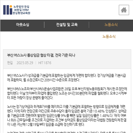
아웃소싱
컨설팅 및 교육
노동소식
노동소식
부산 버스노사 통상임금 협상 타결, 전국 기준 되나
한길
2025.05.29
|
HIT 1876
부산 버스노사가 성과급을 기본급에 포함하는 임금체계 개편에 합의했다. 정기상여금을 기본시급
에 포함하되, 월 소정근로시간 209시간 수준으로 조정했다.
부산시버스노조와 부산시버스운송사업조합은 28일 오후 부산지방노동위원회가 제시한 조정안에
합의했다. 이날 첫차부터 파업에 돌입했던 노조는 8시간30분만에 파업을 철회했다. 오후 2시께부
터 모든 차량이 정상 운행에 들어갔다.
노사는 정기상여금과 하계휴가비를 폐지하고 이를 기본급에 포함하는 방향으로 임금체계를 개편
했다. 이에 따라 연장근로·야간근로·주휴수당이 올라 임금은 총액 기준 10.48% 인상된다. 상여금
을 기본급으로 전환하며 발생한 임금인상률 9%를 빼면 실질 임금인상률은 1.48%다. ‘재직 여부
나 최소 근무일수를 조건으로 지급하는 조건부 상여금도 통상임금’이라는 대법원 전원합의체 판결
이 나온 지난해 12월19일부터 임금을 소급해 정산하기로 했다.