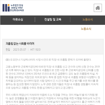
아웃소싱
컨설팅 및 교육
노동소식
노동소식
괴롭힘 없는 사회를 바라며
한길
2025.05.07
|
HIT 1920
(故) 오요안나 기상캐스터의 사망 사건으로 직장 내 괴롭힘 문제가 도마에 올랐다.
고용노동부와 근로복지공단에 따르면 직장 내 괴롭힘 신고 건수와 산재 신청 건수는 2019
년 이후 해마다 늘고 있다. 직장 내 괴롭힘으로 인한 사망 후 근로복지공단에 산재를 신청
한 건수도 2019년 1건에서 2024년 13건으로 최근 급증했다. 강도 높은 괴롭힘에 자살, 자
해 등을 생각하는 직장인은 의외로 많다. 취재 중 접한 직장 내 괴롭힘 유형은 다양했다. 정
치색을 강요하는 상사부터 많은 사람 앞에서 긴 시간 모욕을 주고 병가를 쓰면 퇴사를 종
용하는 등 집요한 행위가 많았다. 노무 관련 전문가들은 직장 내 괴롭힘 경험률이 지속적
으로 상승하고 괴롭힘 수위도 한층 심각해지고 있다고 경고했다.
우리 사회의 취업난이 지속되며 마음에 드는 직장을 구하는 것이 하늘의 별 따기처럼 됐
다. 높은 경쟁률을 뚫고 어렵게 들어간 직장에서 자아실현을 위한 비행을 하려는데 누군가
옆에서 계속 돌을 던진다면 날아보기도 전에 날개가 부러지기 십상이다. 출근 여부가 가족