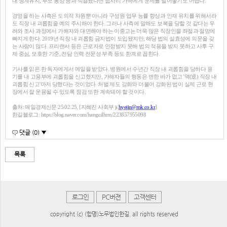
내 생계유지, 부모 봉양 등과 직결됐다면 쉽사리 가족에게 문제를 털어놓기도 어렵다.
경영을 하는 사측은 도의적 차원뿐 아니라 구성원 업무 능률 향상과 인재 유치를 위해서라
도 직장 내 괴롭힘을 예의 주시해야 한다. 그러나 사측에 말해도 보복을 당할 것 같다는 우
려와 조사 과정에서 가해자와 대면해야 하는 이중고는 더욱 많은 직장인을 좌절과 절망에
빠지게 한다. 2019년 직장 내 괴롭힘 금지법이 도입됐지만, 해당 법의 실효성에 의문을 갖
는 사람이 많다. 프리랜서 등은 근로자로 인정받지 못해 법의 적용을 받지 못하고 사후 구
제 중심, 모호한 기준, 전담 인력 전문성 부족 등도 한계로 꼽힌다.
기사를 읽은 한 독자에게서 메일을 받았다. 병원에서 수년간 직장 내 괴롭힘을 당하다 용
기를 내 고용부에 괴롭힘을 신고했지만, 가해자들의 행동은 변한 바가 없고 '역(逆) 직장 내
괴롭힘 신고'마저 당했다는 것이었다. 처벌 제도 강화와 더불어 강화된 법이 실제 근로 현
장에서 잘 운용될 수 있도록 점검 또한 계속돼야 할 것이다.
출처: 매일경제신문 25.02.25, [지혜진 사회부 ji.
hyejin@mk.co.kr
]
한길블로그: https://blog.naver.com/hanguilhrm/223857955098
댓글 (0) ▼
목록
로그인
PC버젼
고객센터
copyright (c) (합명)노무법인한길. all rights reserved