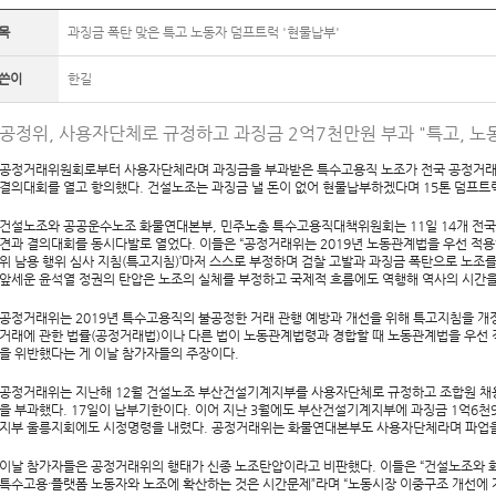
목
과징금 폭탄 맞은 특고 노동자 덤프트럭 '현물납부'
쓴이
한길
공정위, 사용자단체로 규정하고 과징금 2억7천만원 부과 "특고, 노
공정거래위원회로부터 사용자단체라며 과징금을 부과받은 특수고용직 노조가 전국 공정거래
결의대회를 열고 항의했다. 건설노조는 과징금 낼 돈이 없어 현물납부하겠다며 15톤 덤프트
건설노조와 공공운수노조 화물연대본부, 민주노총 특수고용직대책위원회는 11일 14개 전
견과 결의대회를 동시다발로 열었다. 이들은 “공정거래위는 2019년 노동관계법을 우선 적용
위 남용 행위 심사 지침(특고지침)’마저 스스로 부정하며 검찰 고발과 과징금 폭탄으로 노조
앞세운 윤석열 정권의 탄압은 노조의 실체를 부정하고 국제적 흐름에도 역행해 역사의 시간을
공정거래위는 2019년 특수고용직의 불공정한 거래 관행 예방과 개선을 위해 특고지침을 개정
거래에 관한 법률(공정거래법)이나 다른 법이 노동관계법령과 경합할 때 노동관계법을 우선 
을 위반했다는 게 이날 참가자들의 주장이다.
공정거래위는 지난해 12월 건설노조 부산건설기계지부를 사용자단체로 규정하고 조합원 채
을 부과했다. 17일이 납부기한이다. 이어 지난 3월에도 부산건설기계지부에 과징금 1억6
지부 울릉지회에도 시정명령을 내렸다. 공정거래위는 화물연대본부도 사용자단체라며 파업을
이날 참가자들은 공정거래위의 행태가 신종 노조탄압이라고 비판했다. 이들은 “건설노조와 
특수고용·플랫폼 노동자와 노조에 확산하는 것은 시간문제”라며 “노동시장 이중구조 개선에