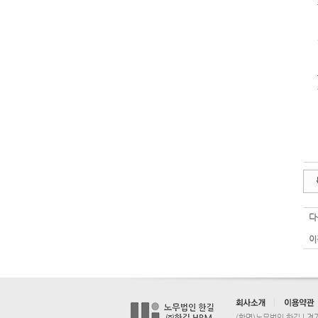
다
이
(합명)노무법인 한길 | 경기