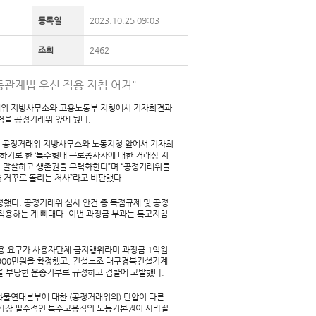
등록일
2023.10.25 09:03
조회
2462
동관계법 우선 적용 지침 어겨"
위 지방사무소와 고용노동부 지청에서 기자회견과
럭을 공정거래위 앞에 뒀다.
국 공정거래위 지방사무소와 노동지청 앞에서 기자회
하기로 한 ‘특수형태 근로종사자에 대한 거래상 지
를 말살하고 생존권을 무력화한다”며 “공정거래위를
 거꾸로 돌리는 처사”라고 비판했다.
했다. 공정거래위 심사 안건 중 독점규제 및 공정
적용하는 게 뼈대다. 이번 과징금 부과는 특고지침
용 요구가 사용자단체 금지행위라며 과징금 1억원
천900만원을 확정했고, 건설노조 대구경북건설기계
 부당한 운송거부로 규정하고 검찰에 고발했다.
화물연대본부에 대한 (공정거래위의) 탄압이 다른
 가장 필수적인 특수고용직의 노동기본권이 사라질