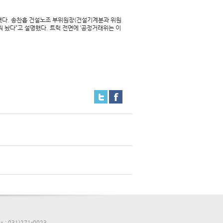
부했다. 송찬흡 건설노조 부위원장(건설기계분과 위원
 놨다”고 설명했다. 트럭 전면에 ‘공정거래위는 이
: 031)271-0023