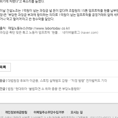
위기에 처했다”고 목소리를 높였다.
이날 건설노조는 1억원이 넘는 과징금 낼 돈이 없다며 조합원의 15톤 덤프트럭을 현물 납
장)은 “부당한 과징금 부과에 항의하는 의미로 1억원이 넘는 덤프트럭을 공정거래위 앞에 세워
거나 먹고 떨어져’라고 쓴 현수막을 달았다.
출처 : 매일노동뉴스(http://www.labortoday.co.kr)
과징금 폭탄 맞은 특고 노동자 덤프트럭 '현물.. : 네이버블로그 (naver.com)
목록
음글 |
대법원장 후보자 이균용, 스토킹 살해범도 감형…“치정 범행” 전자발찌도 기각
전글 |
법원 "현대위아 '불법파견 소 취하 종용'은 부당노동행위"
도 수원시 장안구 서부로 2168번길 3,4층(천천동,부민프라자) | 대표번호 : 031)271-0022 ㅣ Fax 