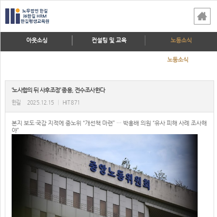
아웃소싱
컨설팅 및 교육
노동소식
노동소식
‘노사합의 뒤 사후조정’ 종용, 전수조사한다
한길
2025.12.15
|
HIT 871
본지 보도·국감 지적에 중노위 “개선책 마련” … 박홍배 의원 “유사 피해 사례 조사해
야”