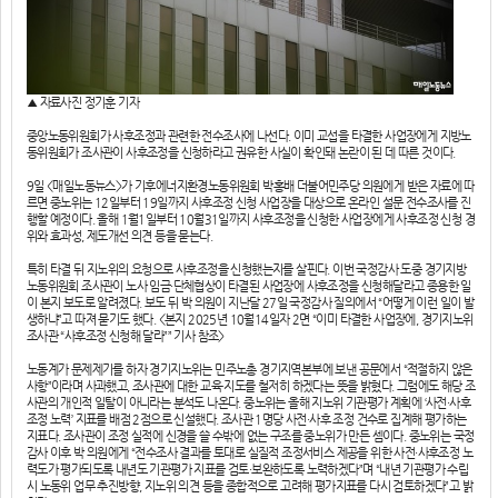
▲ 자료사진 정기훈 기자
중앙노동위원회가 사후조정과 관련한 전수조사에 나선다. 이미 교섭을 타결한 사업장에게 지방노
동위원회가 조사관이 사후조정을 신청하라고 권유한 사실이 확인돼 논란이 된 데 따른 것이다.
9일 <매일노동뉴스>가 기후에너지환경노동위원회 박홍배 더불어민주당 의원에게 받은 자료에 따
르면 중노위는 12일부터 19일까지 사후조정 신청 사업장을 대상으로 온라인 설문 전수조사를 진
행할 예정이다. 올해 1월1일부터 10월31일까지 사후조정을 신청한 사업장에게 사후조정 신청 경
위와 효과성, 제도개선 의견 등을 묻는다.
특히 타결 뒤 지노위의 요청으로 사후조정을 신청했는지를 살핀다. 이번 국정감사 도중 경기지방
노동위원회 조사관이 노사 임금·단체협상이 타결된 사업장에 사후조정을 신청해달라고 종용한 일
이 본지 보도로 알려졌다. 보도 뒤 박 의원이 지난달 27일 국정감사 질의에서 “어떻게 이런 일이 발
생하냐”고 따져 묻기도 했다. <본지 2025년 10월14일자 2면 “이미 타결한 사업장에, 경기지노위
조사관 “사후조정 신청해 달라”” 기사 참조>
노동계가 문제제기를 하자 경기지노위는 민주노총 경기지역본부에 보낸 공문에서 “적절하지 않은
사항”이라며 사과했고, 조사관에 대한 교육·지도를 철저히 하겠다는 뜻을 밝혔다. 그럼에도 해당 조
사관의 개인적 일탈이 아니라는 분석도 나온다. 중노위는 올해 지노위 기관평가 계획에 ‘사전·사후
조정 노력’ 지표를 배점 2점으로 신설했다. 조사관 1명당 사전·사후 조정 건수로 집계해 평가하는
지표다. 조사관이 조정 실적에 신경을 쓸 수밖에 없는 구조를 중노위가 만든 셈이다. 중노위는 국정
감사 이후 박 의원에게 “전수조사 결과를 토대로 실질적 조정서비스 제공을 위한 사전·사후조정 노
력도가 평가되도록 내년도 기관평가 지표를 검토·보완하도록 노력하겠다”며 “내년 기관평가 수립
시 노동위 업무 추진방향, 지노위 의견 등을 종합적으로 고려해 평가지표를 다시 검토하겠다”고 밝