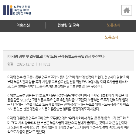
아웃소싱
컨설팅 및 교육
노동소식
노동소식
[이재명 정부 첫 업무보고] ‘야간노동 규제·동일노동 동일임금’ 추진한다
한길
2025.12.12
|
HIT 892
이재명 정부 첫 고용노동부 업무보고가 ‘노동시장 격차 해소’에 방점이 찍혔다. 청년세대 일할 기회
부터 노동시간과 임금·복지, 사업장 규모별로 산업현장 위험까지 노동시장 여러 격차들을 해소하
고, 모든 일하는 사람의 노동기본권을 보장하는 일터를 만들겠다는 구상이다.
김영훈 노동부 장관은 11일 오후 세종시 정부세종컨벤션센터에서 이재명 대통령에게 이 같은 내
용을 담은 ‘2026년 고용노동부 주요 업무 추진계획’을 보고했다. 노동부는 ‘모두가 행복하게 일하
는 나라’라는 비전을 내걸고 ‘노동과 함께하는 진짜 성장’이라는 목표를 위해 △노동시장 격차 해소
△노동 있는 산업 대전환 △노동이 존중받는 일터를 중점과제로 제시했다.
이재명 대통령은 업무보고에 앞서 모두발언에서 “우리 사회에서 제일 큰 문제 중 하나가 양극화”라
며 “우리 사회 양극화의 한 부분은 노동자들에 대한 소득 분배가 줄어드는 것이 보다 큰 원인이다.
그 노동자들 사이에 또 양극화가 있는데 대기업 정규직, 그 다음에 비정규직, 특히 여성노동자 이런
식으로 차등이 많다”고 말했다.