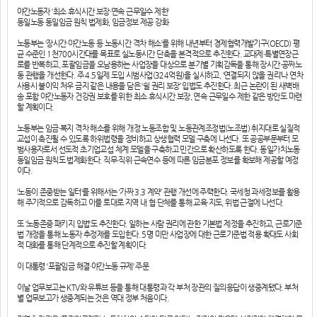
야간노동자 ‘최소 휴식시간 보장·연속 근무일수 제한’
동일노동 동일임금 원칙 법제화, 임금정보 제공 강화
노동부는 ‘장시간·야간노동 등 노동시간 격차 해소’를 위해 내년부터 경제협력개발기구(OECD) 평
균 수준인 1천700시간대를 목표로 실노동시간 단축을 본격적으로 추진한다. 교대제·특별연장근
로를 반복하고, 포괄임금을 오남용하는 사업장을 대상으로 분기별 기획감독을 통해 장시간·공짜노
동 관행을 개선한다. 주 4.5일제 도입 시범사업(324억원)을 실시하고, ‘연결되지 않을 권리’나 연차
사용시 불이익 처우 금지 같은 내용을 담은 ‘쉴 권리 보장’ 입법도 추진한다. 최근 논란이 된 새벽배
송 포함 야간노동자 건강권 보호를 위한 최소 휴식시간 보장, 연속 근무일수 제한 같은 방안도 마련
할 계획이다.
노동부는 임금·복지 격차 해소를 위해 개정 노동조합 및 노동관계조정법(노조법) 취지대로 실질적
교섭이 촉진될 수 있도록 하위법령을 정비하고 상생협력 모델 구축에 나선다. 또 공공부문부터 모
범사용자로서 선도적 초기업교섭 체계 모델을 구축하고 민간으로 확산하도록 한다. 동일가치노동
동일임금 원칙도 법제화한다. 직무·직위·근속연수 등에 따른 임금분포 정보를 확보해 제공할 예정
이다.
‘노동이 존중받는 일터’를 위해서는 ‘가짜 3.3 계약’ 관행 개선에 주력한다. 국세청 과세정보를 활용
해 주기적으로 감독하고 이를 토대로 지역 내 협·단체를 통해 교육·지도, 위법 근절에 나선다.
또 ‘노동존중 패키지 입법’도 추진한다. 일하는 사람 권리에 관한 기본법 제정을 추진하고, 근로기준
법 개정을 통해 노동자 추정제를 도입한다. 5명 미만 사업장에 대한 근로기준법 적용 확대도 사회
적 대화를 통해 단계적으로 추진할 계획이다.
이 대통령 ‘포괄임금 해결·야간노동 규제’ 주문
이날 업무보고는 KTV와 유튜브 등을 통해 대통령과 각 부처 장관의 질의응답이 생중계됐다. 부처
별 업무보고가 생중계되는 것은 역대 정부 처음이다.