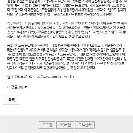
김영훈 장관은 ‘포괄임금제가 노동착취의 수단이 되고 있다는 지적이 많은데 실질적인 해결책이 무
엇이냐’는 이 대통령 질문에 “출퇴근 기록을 의무화하는 등 포괄임금제가 오남용되지 않도록 하겠
다”고 말했다. 이 대통령은 “(포괄임금이) 가능한 경우를 세세하게 정할 수 있다”며 “법으로 정하기
어렵다면 노동부 지침을 만들 수 있다. 구조적으로 막는 방법을 강구해 달라”고 주문했다.
김 장관은 심야노동 규제에 대해서는 “원천 금지하기는 어렵다”며 “심야노동 사이 필수적으로 쉬는
시간을 두거나, 연속적인 심야노동을 막는 등 규제를 고려할 수 있을 것”이라고 말했다. 이 대통령
은 “밤 10시에서 새벽 6시까지는 50% 할증하게 돼 있는데, 밤 12시~새벽 4시는 더 힘드니까 할
증을 더 올려준다든지 새로운 규제 기법이 필요할 것 같다”고 말했다.
동일가치노동 동일임금과 관련해 이 대통령은 ‘헌법적 원리가 아니냐’고 했고, 김 장관은 “(우리나
라는) 기업별노조 체계여서 어려운 부분이 있지만 노동부에서 먼저 직무분석을 해서 임금분포 공
시제를 통해 초기업교섭을 촉진해 동일가치노동 동일임금의 토대를 만들 생각”이라고 답했다. 이
대통령은 “똑같은 일을 하고 똑같은 성과를 내고 똑같은 시간을 일하면 보수가 같아야 하는데 비정
규직이냐 정규직이냐 가지고 비정규직에게 (임금을) 덜 줘서 더 억울하게 만든다”며 “상식적으로
납득하기 어려운 일인데 너무 당연하게 받아들이는 것 같다”고 꼬집었다.
출처 : 매일노동뉴스(https://www.labortoday.co.kr)
댓글 (0) ▼
목록
로그인
PC버젼
고객센터