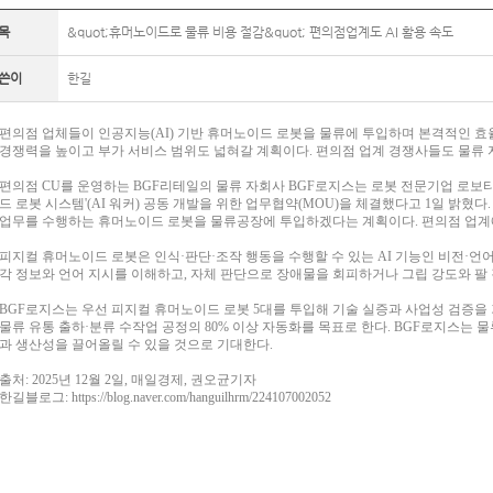
목
&quot;휴머노이드로 물류 비용 절감&quot; 편의점업계도 AI 활용 속도
쓴이
한길
편의점 업체들이 인공지능(AI) 기반 휴머노이드 로봇을 물류에 투입하며 본격적인 효율
경쟁력을 높이고 부가 서비스 범위도 넓혀갈 계획이다. 편의점 업계 경쟁사들도 물류 
편의점 CU를 운영하는 BGF리테일의 물류 자회사 BGF로지스는 로봇 전문기업 로보티즈
드 로봇 시스템'(AI 워커) 공동 개발을 위한 업무협약(MOU)을 체결했다고 1일 밝혔
업무를 수행하는 휴머노이드 로봇을 물류공장에 투입하겠다는 계획이다. 편의점 업계에
피지컬 휴머노이드 로봇은 인식·판단·조작 행동을 수행할 수 있는 AI 기능인 비전·언어
각 정보와 언어 지시를 이해하고, 자체 판단으로 장애물을 회피하거나 그립 강도와 팔 
BGF로지스는 우선 피지컬 휴머노이드 로봇 5대를 투입해 기술 실증과 사업성 검증을 
물류 유통 출하·분류 수작업 공정의 80% 이상 자동화를 목표로 한다. BGF로지스는 
과 생산성을 끌어올릴 수 있을 것으로 기대한다.
출처: 2025년 12월 2일, 매일경제, 권오균기자
한길블로그: https://blog.naver.com/hanguilhrm/224107002052