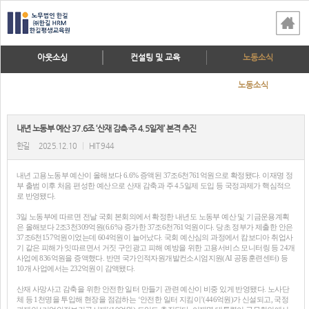
아웃소싱
컨설팅 및 교육
노동소식
노동소식
내년 노동부 예산 37.6조 ‘산재 감축·주 4.5일제’ 본격 추진
한길
2025.12.10
|
HIT 944
내년 고용노동부 예산이 올해보다 6.6% 증액된 37조6천761억원으로 확정됐다. 이재명 정
부 출범 이후 처음 편성한 예산으로 산재 감축과 주 4.5일제 도입 등 국정과제가 핵심적으
로 반영됐다.
3일 노동부에 따르면 전날 국회 본회의에서 확정한 내년도 노동부 예산 및 기금운용계획
은 올해보다 2조3천309억원(6.6%) 증가한 37조6천761억원이다. 당초 정부가 제출한 안은
37조6천157억원이었는데 604억원이 늘어났다. 국회 예산심의 과정에서 캄보디아 취업사
기 같은 피해가 잇따르면서 거짓 구인광고 피해 예방을 위한 고용서비스 모니터링 등 24개
사업에 836억원을 증액했다. 반면 국가인적자원개발컨소시엄지원(AI 공동훈련센터) 등
10개 사업에서는 232억원이 감액됐다.
산재 사망사고 감축을 위한 안전한 일터 만들기 관련 예산이 비중 있게 반영됐다. 노사단
체 등 1천명을 투입해 현장을 점검하는 ‘안전한 일터 지킴이’(446억원)가 신설되고, 국정