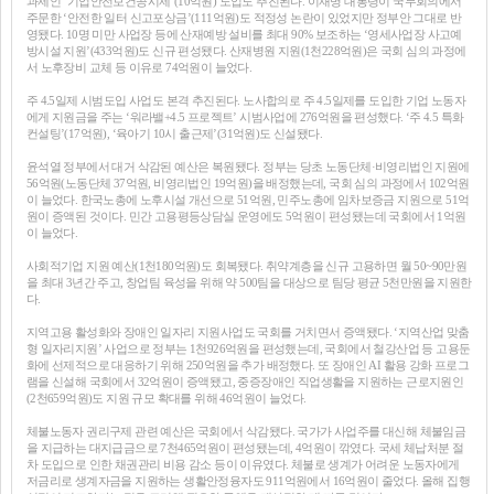
과제인 ‘기업안전보건공시제’(10억원) 도입도 추진된다. 이재명 대통령이 국무회의에서
주문한 ‘안전한 일터 신고포상금’(111억원)도 적정성 논란이 있었지만 정부안 그대로 반
영됐다. 10명 미만 사업장 등에 산재예방 설비를 최대 90% 보조하는 ‘영세사업장 사고예
방시설 지원’(433억원)도 신규 편성됐다. 산재병원 지원(1천228억원)은 국회 심의 과정에
서 노후장비 교체 등 이유로 74억원이 늘었다.
주 4.5일제 시범도입 사업도 본격 추진된다. 노사합의로 주 4.5일제를 도입한 기업 노동자
에게 지원금을 주는 ‘워라밸+4.5 프로젝트’ 시범사업에 276억원을 편성했다. ‘주 4.5 특화
컨설팅’(17억원), ‘육아기 10시 출근제’(31억원)도 신설됐다.
윤석열 정부에서 대거 삭감된 예산은 복원됐다. 정부는 당초 노동단체·비영리법인 지원에
56억원(노동단체 37억원, 비영리법인 19억원)을 배정했는데, 국회 심의 과정에서 102억원
이 늘었다. 한국노총에 노후시설 개선으로 51억원, 민주노총에 임차보증금 지원으로 51억
원이 증액된 것이다. 민간 고용평등상담실 운영에도 5억원이 편성됐는데 국회에서 1억원
이 늘었다.
사회적기업 지원 예산(1천180억원)도 회복됐다. 취약계층을 신규 고용하면 월 50~90만원
을 최대 3년간 주고, 창업팀 육성을 위해 약 500팀을 대상으로 팀당 평균 5천만원을 지원한
다.
지역고용 활성화와 장애인 일자리 지원사업도 국회를 거치면서 증액됐다. ‘지역산업 맞춤
형 일자리지원’ 사업으로 정부는 1천926억원을 편성했는데, 국회에서 철강산업 등 고용둔
화에 선제적으로 대응하기 위해 250억원을 추가 배정했다. 또 장애인 AI 활용 강화 프로그
램을 신설해 국회에서 32억원이 증액됐고, 중증장애인 직업생활을 지원하는 근로지원인
(2천659억원)도 지원 규모 확대를 위해 46억원이 늘었다.
체불노동자 권리구제 관련 예산은 국회에서 삭감됐다. 국가가 사업주를 대신해 체불임금
을 지급하는 대지급금으로 7천465억원이 편성됐는데, 4억원이 깎였다. 국세 체납처분 절
차 도입으로 인한 채권관리 비용 감소 등이 이유였다. 체불로 생계가 어려운 노동자에게
저금리로 생계자금을 지원하는 생활안정융자도 911억원에서 16억원이 줄었다. 올해 집행