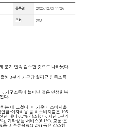
등록일
2025.12.09 11:26
조회
903
개 분기 연속 감소한 것으로 나타났다
.
 올해
3
분기 가구당 월평균 명목소득
다
.
가구소득이 늘어난 것은 민생회복
이된다
.
하는 데 그쳤다
.
이 가운데 소비지출
적연금
·
이자비용 등 비소비지출은
105
 전년 대비
0.7%
감소했다
.
지난
1
분기
1%),
기타상품
·
서비스
(6.1%),
교통
·
운
료품
·
비주류음료
(1.2%)
등은 감소했