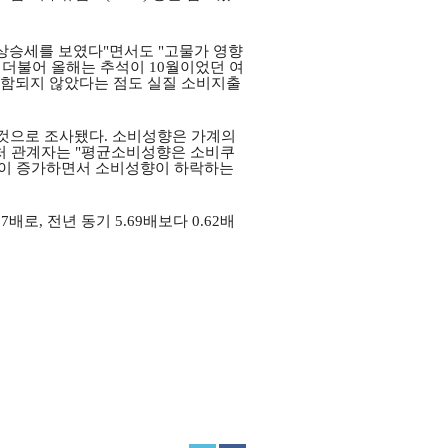
 상승세를 보였다
"
면서도
"
고물가 영향
 더불어 올해는 추석이
10
월이었던 여
포함되지 않았다는 점도 실질 소비지출
 것으로 조사됐다
.
소비성향은 가계의
처 관계자는
"
평균소비성향은 소비쿠
이 증가하면서 소비성향이 하락하는
07
배로
,
전년 동기
5.69
배보다
0.62
배