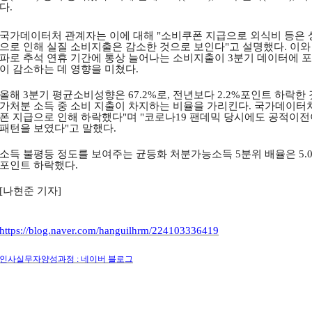
다
.
국가데이터처 관계자는 이에 대해
"
소비쿠폰 지급으로 외식비 등은
으로 인해 실질 소비지출은 감소한 것으로 보인다
"
고 설명했다
.
이와
파로 추석 연휴 기간에 통상 늘어나는 소비지출이
3
분기 데이터에 
이 감소하는 데 영향을 미쳤다
.
올해
3
분기 평균소비성향은
67.2%
로
,
전년보다
2.2%
포인트 하락한
가처분 소득 중 소비 지출이 차지하는 비율을 가리킨다
.
국가데이터
폰 지급으로 인해 하락했다
"
며
"
코로나
19
팬데믹 당시에도 공적이전
패턴을 보였다
"
고 말했다
.
소득 불평등 정도를 보여주는 균등화 처분가능소득
5
분위 배율은
5.
포인트 하락했다
.
[
나현준 기자
]
https://blog.naver.com/hanguilhrm/224103336419
인사실무자양성과정
:
네이버 블로그