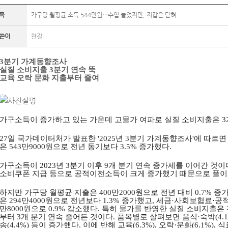
목
가구당 월평균 소득 544만원…수입 늘었지만, 지갑은 닫혀
쓴이
한길
3
분기 가계동향조사
실질 소비지출
3
분기 연속 뚝
교육 오락 문화 지출부터 줄여
가구소득이 증가하고 있는 가운데 고물가 여파로 실질 소비지출은
3
27
일 국가데이터처가 발표한
'2025
년
3
분기 가계동향조사
'
에 따르면
은
543
만
9000
원으로 전년 동기보다
3.5%
증가했다
.
가구소득이
2023
년
3
분기 이후
9
개 분기 연속 증가세를 이어간 것이
소비쿠폰 지급 등으로 공적이전소득이 크게 증가했기 때문으로 풀
하지만 가구당 월평균 지출은
400
만
2000
원으로 전년 대비
0.7%
증가
은
294
만
4000
원으로 전년보다
1.3%
증가했고
,
세금
·
사회보험료
·
공
만
8000
원으로
0.9%
감소했다
.
특히 물가를 반영한 실질 소비지출은
부터
3
개 분기 연속 줄어든 것이다
.
품목별로 살펴보면 음식
·
숙박
(4.
송
(4.4%)
등이 증가했다
.
이에 반해 교육
(6.3%),
오락
·
문화
(6.1%),
식