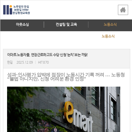
아웃소싱
컨설팅 및 교육
노동소식
노동소식
이마트 노동자들, 연장근로하고도 수당 신청 ‘눈치’ 보는 까닭
한길
2025.12.09
|
HIT 870
성과
·
인사평가 압박에 점장이 노동시간 기록 꺼려
…
노동청
“
불법 아니지만
,
신청 어려운 환경 인정
”