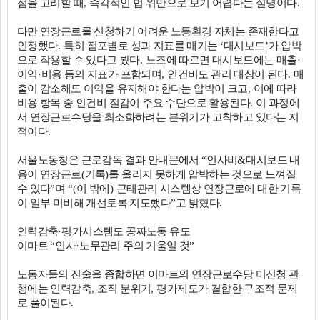
점을 고려할 때
,
즉각적인 법 위반으로 보기 어렵다는 설명이다
.
다만 연장근로를 신청하기 어려운 노동환경 자체는 존재한다고
인정했다
.
특히 점포별로 성과 지표를 매기는
‘
대시보드
’
가 압박
으로 작용할 수 있다고 봤다
.
노조에 따르면 대시보드에는 매출
·
이익
·
비용 등의 지표가 포함되며
,
인건비도 관리 대상이 된다
.
매
출이 감소해도 이익을 유지해야 한다는 압박이 크고
,
이에 따라
비용 항목 중 인건비 절감이 주요 수단으로 활용된다
.
이 과정에
서 연장근로수당을 최소화하려는 분위기가 고착하고 있다는 지
적이다
.
서울노동청은 근로감독 결과 안내문에서
“
인사비
&
대시보드 내
용이 연장근로
(
기록
)
를 올리지 못하게 압박하는 것으로 느껴질
수 있다
”
며
“(
이 밖에
)
근태관리 시스템상 연장근로에 대한 기록
이 일부 미비해 개선토록 지도했다
”
고 밝혔다
.
인력감축
·
평가시스템도 공짜노동 유도
이마트
“
인사
·
노무관리 주의 기울일 것
”
노동자들의 진술을 종합하면 이마트의 연장근로수당 미신청 관
행에는 인력감축
,
조직 분위기
,
평가제도가 결합한 구조적 문제
로 풀이된다
.