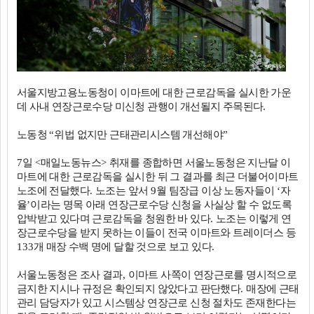
서울지방고용노동청이 이마트에 대한 근로감독을 실시한 가운
데 사내 연장근로수당 미신청 관행이 개선될지 주목된다
.
노동청
“
위법 없지만 근태관리시스템 개선해야
”
7
일
<
매일노동뉴스
>
취재를 종합하면 서울노동청은 지난달 이
마트에 대한 근로감독을 실시한 뒤 그 결과를 최근 더불어이마트
노조에 전달했다
.
노조는 앞서
9
월 팀장급 이상 노동자들이
‘
자
율
’
이라는 명목 아래 연장근로수당 신청을 사실상 할 수 없도록
압박받고 있다며 근로감독을 청원한 바 있다
.
노조는 이렇게 연
장근로수당을 받지 못하는 이들이 전국 이마트와 트레이더스 등
133
개 매장 수백 명에 달할 것으로 보고 있다
.
서울노동청은 조사 결과
,
이마트 사쪽이 연장근로를 명시적으로
금지한 지시나 규정은 확인되지 않았다고 판단했다
.
매장에 근태
관리 담당자가 있고 시스템상 연장근로 신청 절차도 존재한다는