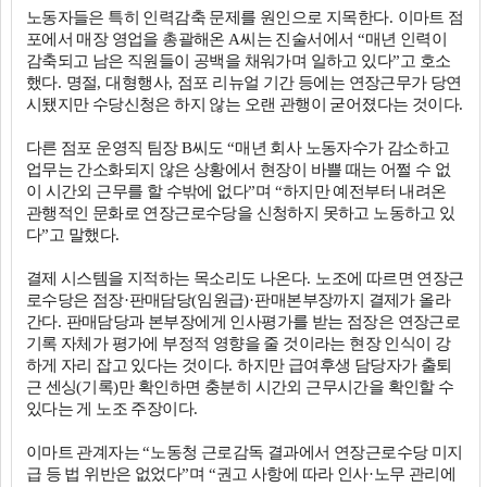
노동자들은 특히 인력감축 문제를 원인으로 지목한다
.
이마트 점
포에서 매장 영업을 총괄해온
A
씨는 진술서에서
“
매년 인력이
감축되고 남은 직원들이 공백을 채워가며 일하고 있다
”
고 호소
했다
.
명절
,
대형행사
,
점포 리뉴얼 기간 등에는 연장근무가 당연
시됐지만 수당신청은 하지 않는 오랜 관행이 굳어졌다는 것이다
.
다른 점포 운영직 팀장
B
씨도
“
매년 회사 노동자수가 감소하고
업무는 간소화되지 않은 상황에서 현장이 바쁠 때는 어쩔 수 없
이 시간외 근무를 할 수밖에 없다
”
며
“
하지만 예전부터 내려온
관행적인 문화로 연장근로수당을 신청하지 못하고 노동하고 있
다
”
고 말했다
.
결제 시스템을 지적하는 목소리도 나온다
.
노조에 따르면 연장근
로수당은 점장
·
판매담당
(
임원급
)·
판매본부장까지 결제가 올라
간다
.
판매담당과 본부장에게 인사평가를 받는 점장은 연장근로
기록 자체가 평가에 부정적 영향을 줄 것이라는 현장 인식이 강
하게 자리 잡고 있다는 것이다
.
하지만 급여후생 담당자가 출퇴
근 센싱
(
기록
)
만 확인하면 충분히 시간외 근무시간을 확인할 수
있다는 게 노조 주장이다
.
이마트 관계자는
“
노동청 근로감독 결과에서 연장근로수당 미지
급 등 법 위반은 없었다
”
며
“
권고 사항에 따라 인사
·
노무 관리에