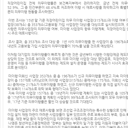
직장어린이집 전체 의무이행률은 보건복지부에서 관리하지만, 금년 전체 의무
52.9%, 그 중 민간부문이 48.4%로 저조하여 이행 시 애로사항을 파악하고자 특별
문의 의무이행 현황을 조사하였다.
이번 조사는 ’15년 말 기준 직장어린이집 의무 미이행 사업장(315개소)과 이행 여부 
업장(38개소) 총 353개소(고용보험 가입 사업장만 대상)를 대상으로 실시되었으며, 
사항은 의무사업장의 의무이행 여부, 미이행 사업장의 향후 이행계획, 직장어린이집 
시 주요 애로사항이다.
조사 결과, 총 353개소 조사 대상 중 1년 사이 의무이행을 한 사업장이 총 196개소
내년도 고용보험 가입 사업장의 의무이행률이 70%를 넘을 것으로 예상된다.
이처럼 대기업의 의무이행률이 빠르게 증가한 것은 금년부터 시행한 이행강제금 제도
상당히 있는 것으로 보이며, 이 외에도 의무 미이행 사업장 대상 명단공표, 직장어린이
운영비 지원 등 의무이행을 강제하는 제도와 설치·운영을 지원하는 제도가 시너지 효과
으로 분석된다.
미이행·미회신 사업장 353개소 중 총 196개소가 신규 의무이행을 하였고 지속 미이
장이 총 157개로 나타났으며,미이행 사업장(315개소) 중에서는 175개소, 미회신 사업
소) 중에서는 21개소가 의무이행을 하였고, 신규 의무이행한 사업장 중 직접 설치가 82
탁 보육이 114개소로 위탁 보육 형태가 다소 많았다.
지속 미이행 사업장 157개소 중 ’19년까지 의무이행 계획이 있는 사업장은 총 105개
중 ’17년까지 의무이행을 할 계획인 사업장이 99개소로 조사되어 이들이 모두 의무이행
우, ’17년 기준 의무이행률은 훨씬 더 상승할 것으로 기대된다.
미이행 사업장의 주요 애로사항을 보면 조선업 구조조정이라는 특수한 상황으로 인해
이집 설치 재원 마련이 어려운 사업장들이 일부 있었으며,주로 보육수요의 부족, 장소 
려움, 재정 부담 등이 직장어린이집 의무이행 시 애로사항으로 조사되었다.
나영돈 청년여성고용정책관은 “정부는 일하는 부모의 일·가정 양립 지원과 더불어 대기
가정 양립을 선도하도록 직장어린이집 의무이행률을 높여나가고, 이와 더불어 중소기