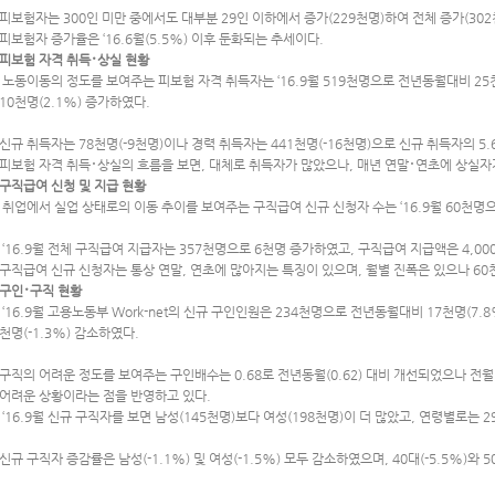
피보험자는 300인 미만 중에서도 대부분 29인 이하에서 증가(229천명)하여 전체 증가(302
피보험자 증가율은 ‘16.6월(5.5%) 이후 둔화되는 추세이다.
피보험 자격 취득･상실 현황
노동이동의 정도를 보여주는 피보험 자격 취득자는 ‘16.9월 519천명으로 전년동월대비 25천
10천명(2.1%) 증가하였다.
신규 취득자는 78천명(-9천명)이나 경력 취득자는 441천명(-16천명)으로 신규 취득자의 
피보험 자격 취득･상실의 흐름을 보면, 대체로 취득자가 많았으나, 매년 연말･연초에 상실자
구직급여 신청 및 지급 현황
취업에서 실업 상태로의 이동 추이를 보여주는 구직급여 신규 신청자 수는 ‘16.9월 60천명으로
‘16.9월 전체 구직급여 지급자는 357천명으로 6천명 증가하였고, 구직급여 지급액은 4,0
구직급여 신규 신청자는 통상 연말, 연초에 많아지는 특징이 있으며, 월별 진폭은 있으나 60
구인･구직 현황
‘16.9월 고용노동부 Work-net의 신규 구인인원은 234천명으로 전년동월대비 17천명(7.
천명(-1.3%) 감소하였다.
구직의 어려운 정도를 보여주는 구인배수는 0.68로 전년동월(0.62) 대비 개선되었으나 전월
어려운 상황이라는 점을 반영하고 있다.
‘16.9월 신규 구직자를 보면 남성(145천명)보다 여성(198천명)이 더 많았고, 연령별로는 2
신규 구직자 증감률은 남성(-1.1%) 및 여성(-1.5%) 모두 감소하였으며, 40대(-5.5%)와 