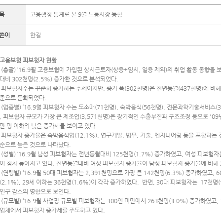
목
고용행정 통계로 본 9월 노동시장 동향
쓴이
한길
고용보험 피보험자 현황
(총괄) ‘16.9월 고용보험에 가입된 상시근로자(상용+임시, 일용 제외)의 취업 활동 동향을 
대비 302천명(2.5%) 증가한 것으로 분석되었다.
피보험자수는 꾸준히 증가하는 추세이지만, 증가 폭(302천명)은 전년동월(437천명)에 비해 크게
준으로 둔화되었다.
(업종별) ‘16.9월 피보험자 수는 도소매(71천명), 숙박음식(56천명), 전문과학기술서비
, 피보험자 규모가 가장 큰 제조업(3,571천명)은 장기적인 수출부진과 구조조정 등으로 '09년
만 명 이하의 낮은 증가세를 보이고 있다 .
피보험자 증가율은 숙박음식업(12.1%), 연구개발, 법무, 기술, 엔지니어링 등을 포함하는 
순으로 높은 것으로 나타났다.
(성별) ‘16.9월 남성 피보험자는 전년동월대비 125천명(1.7%) 증가하였고, 여성 피보험자
이 점차 높아지고 있다. 전년동월대비 여성 피보험자 증가율이 남성 피보험자 증가율에 비해 
(연령별) ‘16.9월 50대 피보험자는 2,391천명으로 가장 큰 142천명(6.3%) 증가하였고, 6
(2.1%), 29세 이하는 36천명(1.6%)이 각각 증가하였다. 반면, 30대 피보험자는 17천명
인구 감소의 영향으로 보인다.
(규모별) ‘16.9월 사업장 규모별 피보험자는 300인 미만에서 263천명(3.0%) 증가하였고,
업체에서 피보험자 증가세를 주도하고 있다.