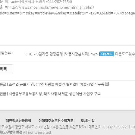
문 의: 노동시장분석과 천경기 (044-202-7254)
출 처:http://news.moel.go.kr/newshome/mtnmain.php?
sid=&stext=&mtnkey=articleview&mkey=scatelist&mkey2=32&aid=7074&bpag
파일첨부 :
1.
10.7 9월기준 행정통계 (노동시장분석과).hwp
다운로드횟수[
목록
음글 |
조선업 근로자 임금 1억여 원을 빼돌린 협력업체 체불사업주 구속
전글 |
서울동부고용노동지청, 바지사장 내세운 상습체불 사업주 구속
도 수원시 장안구 서부로 2168번길 3,4층(천천동,부민프라자) | 대표번호 : 031)271-0022 ㅣ Fax 
명)노무법인 한길
All rights reserved.