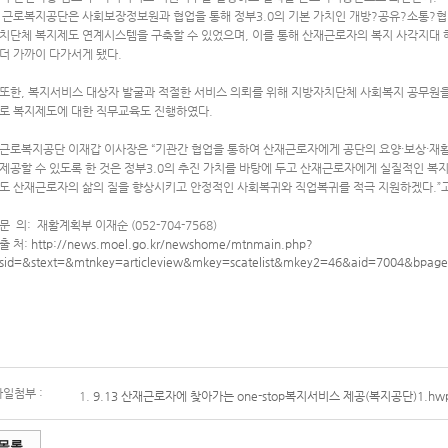
근로복지공단은 사회보장정보원과 협업을 통해 정부3.0의 기본 가치인 개방?공유?소통?협
치단체 복지제도 연계시스템을 구축할 수 있었으며, 이를 통해 산재근로자의 복지 사각지대 
더 가까이 다가서게 됐다.
또한, 복지서비스 대상자 발굴과 적절한 서비스 의뢰를 위해 지방자치단체 사회복지 공무원을
로 복지제도에 대한 직무교육도 진행하였다.
근로복지공단 이재갑 이사장은 “기관간 협업을 통하여 산재근로자에게 공단의 요양·보상·
제공할 수 있도록 한 것은 정부3.0의 추진 가치를 바탕에 두고 산재근로자에게 실질적인 복지
도 산재근로자의 삶의 질을 향상시키고 안정적인 사회복귀와 직업복귀를 적극 지원하겠다.”고
문 의: 재활계획부 이재순 (052-704-7568)
출 처:
http://news.moel.go.kr/newshome/mtnmain.php?
sid=&stext=&mtnkey=articleview&mkey=scatelist&mkey2=46&aid=7004&bpag
파일첨부 :
1.
9.13 산재근로자에 찾아가는 one-stop복지서비스 제공(복지공단)1.hw
목록