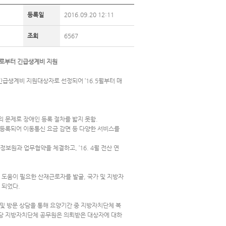
등록일
2016.09.20 12:11
조회
6567
로부터 긴급생계비 지원
긴급생계비 지원대상자로 선정되어 ’16.5월부터 매
의 문제로 장애인 등록 절차를 밟지 못함.
 등록되어 이동통신 요금 감면 등 다양한 서비스를
보원과 업무협약을 체결하고, ’16. 4월 전산 연
도움이 필요한 산재근로자를 발굴, 국가 및 지방자
 되었다.
및 방문 상담을 통해 요양기간 중 지방자치단체 복
해당 지방자치단체 공무원은 의뢰받은 대상자에 대하