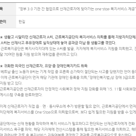
목
“정부 3.0 기관 간 협업으로 산재근로자에 찾아가는 one-stop 복지서비스 제공”
쓴이
한길
★
생활고 시달리던 산재근로자 A씨, 근로복지공단의 복지서비스 의뢰를 통해 지방자치단체
­ A씨는 산재사고 후유장애로 실직상태에 놓여 공과금 미납 등 생활고를 겪었다.
­ 근로복지공단은 복지사각지대에 있는 A씨를 발굴, 지자체에 복지서비스 지원을 의뢰했고, 
달 70여만 원을 지원 받으며 재취업을 준비하고 있다.
★
귀화한 외국인 산재근로자, 요양 중 장애인복지카드 취득
­ 베트남 출신 노동자 B씨는 기계 작업 중 오른쪽 손가락이 절단되는 사고를 당했지만 언어 등
­ 이에 근로복지공단이 먼저 해당 기관에 장애인 등록을 의뢰,「장애인복지법」상 장애 3급으로
지원 받고 있다.
근로복지공단은 산재근로자의 안정적인 사회복귀·정착 지원 강화를 위해 ’15. 11월 사회보장정
계시스템 구축을 완료하였다.
이제 산재근로자가 직접 읍ㆍ면ㆍ동사무소에 추가 방문할 필요 없이, 근로복지공단에서 먼저 
치단체에 복지서비스를 One-Stop으로 의뢰함으로써, 보다 쉽게 필요한 지원을 받을 수 있게
공단에서는 산재 현황을 파악하여 복지 서비스가 필요하다고 판단되는 산재근로자에게 전화 
지서비스 욕구를 파악, 해당 지자체에 전산시스템을 통해 필요한 복지서비스를 의뢰하고, 
여 관련사항 검토 후 복지서비스 지원여부를 결정하고 결과를 근로복지공단으로 회신한다.