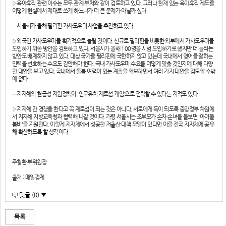
▷육아휴직 관련 이슈는 모두 관계 부처와 같이 검토하고 있다. 그러나 현재 있는 육아휴직 제도를
어떻게 현실에서 제대로 쓰게 하느냐가 더 큰 문제가 아닐까 싶다.
―서울시가 올해 필리핀 가사도우미 사업을 추진하고 있다.
▷외국인 가사도우미를 획기적으로 늘릴 것이다. 신규로 필리핀을 비롯한 외부에서 가사도우미를
도입하기 위한 방안을 검토하고 있다. 서울시가 올해 100명을 시범 도입하기로 했지만 더 늘리는
방안도 배제하지 않고 있다. 대상 국가를 필리핀에 국한하지 않고 있는데 국내에서 영어를 잘하는
인력을 선호하는 수요도 감안해야 한다. 국내 가사도우미 수요를 어떻게 맞출 것인지에 대해 다양
한 대안을 보고 있다. 국내에서 돌봄 여력이 있는 계층을 확보하면서 여러 가지 대안을 검토할 수밖
에 없다.
―지자체의 현금성 지원정책이 '인구유치 제로섬 게임'으로 전락할 수 있다는 지적도 있다.
▷지자체 간 경쟁을 한다고 꼭 제로섬이 되는 것은 아니다. 서로에게 득이 되도록 중앙정부 차원에
서 지자체·지방교육청과 협력해 나갈 것이다. 가령 서울시는 조부모가 손자·손녀를 돌보면 '아이돌
봄비'를 지원한다. 이렇게 지자체에서 성공한 저출산 대책 모델이 있다면 이를 전국 지자체에 공유
해 확산하도록 할 생각이다.
주형환 부위원장
출처 : 매일경제
댓글 (0) ▼
목록