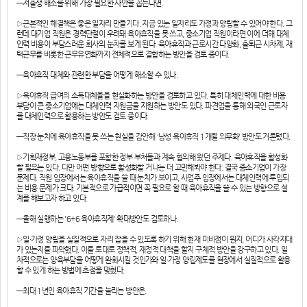
―저출생 해소를 위해 가장 필요한 사안을 꼽는다면.
▷근본적인 해결책은 좋은 일자리 만들기다. 지금 있는 일자리도 가정과 양립할 수 있어야 한다. 그
런데 대기업 직원은 경력단절이 우려돼 육아휴직을 못 쓰고, 중소기업 직원이라면 이에 더해 대체
인력 비용이 부담스러운 회사의 눈치를 보게 된다. 육아휴직과 근로시간 다양화, 출퇴근 시차제, 재
택근무를 비롯한 근무유연화까지 전체적으로 결합하는 방안을 검토 중이다.
―육아휴직 대체와 관련한 부담을 어떻게 해소할 수 있나.
▷육아휴직 급여의 소득대체율을 현실화하는 방안을 검토하고 있다. 특히 대체인력에 대한 비용
부담이 큰 중소기업에는 대체인력 지원금을 지원하는 방안도 있다. 파견업을 통해 외국인 근로자
를 대체인력으로 활용하는 방안도 검토 중이다.
―직장 눈치에 육아휴직을 못 쓰는 현실을 감안해 '남성 육아휴직 1개월 의무화' 방안도 거론됐다.
▷기획재정부, 고용노동부를 포함한 정부 부처들과 계속 협의해 왔던 주제다. 육아휴직을 활성화
할 필요는 있다. 다만 어떤 방향으로 활성화할 거냐는 더 고민해봐야 한다. 결국 중소기업이 가장
문제다. 직원 입장에서는 육아휴직을 쓸 때 눈치가 보이고, 사업주 입장에서는 대체인력에 투입되
는 비용 문제가 크다. 기본적으로 가급적이면 꼭 필요로 할 때 육아휴직을 쓸 수 있는 방향으로 설
계를 해보고자 하고 있다.
―올해 실행하는 '6+6 육아휴직제' 확대방안도 검토하나.
▷일·가정 양립을 실질적으로 자리 잡을 수 있도록 하기 위해 현재 미비점이 뭔지, 어디가 사각지대
가 있는지를 파악했다. 이를 토대로 정책적, 재정적 대책을 할지 구체적 방안을 강구하고 있다. 일
차적으로는 양육부담을 어떻게 완화시킬 것인가와 일·가정 양립제도를 현장에서 실질적으로 활용
할 수 있게 하는 방법에 초점을 맞췄다.
―최대 1년인 육아휴직 기간을 늘리는 방안은.