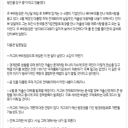
방안을 강구 중"이라고 덧붙였다.
주 부위원장은 지난달 취임 후 하루에 많게는 3~4명의 기업인이나 육아부모를 만나 애로사항을
듣고 있다. 4월 예정인 대통령 주재 전체회의에 실질적인 저출생 대응책을 내놓기 위해서다. 인터
뷰 당일에도 그는 최진식 한국중견기업연합회 회장을 만나 저출생 대응 애로사항을 듣고 오는 길
이었다. 주 부위원장은 "생각보다 대화가 길어져 늦어서 미안하다"며 물 한 잔을 들이켠 뒤 곧바로
인터뷰에 임했다.
다음은 일문일답.
―저고위 부위원장으로 취임한 지 한 달이 넘었다. 소감이 어떤가.
▷경제관료 생활을 오래 했지만 저출산 문제처럼 하나의 이슈에 모든 국민이 이렇게 관심을 갖고
해결 의지를 보였던 것은 1997년 '국제통화기금(IMF) 외환위기' 극복 말고는 없었다. 이 같은 국
민적 의지가 범국가적인 역량과 결합하면 해법의 길이 열릴 것이라고 생각한다.
―곧 있을 대통령 주재 저고위 전체회의에서 어떤 내용이 다뤄지나.
▷4월 중 저출산 대책을 발표할 예정이다. 저고위 전체회의에서는 윤석열 정부 저출산정책의 큰 방
향을 제시하고 동시에 주요 정책항목이 발표된다. 이후 세세한 부분은 구체화하는 대로 또다시 발
표가 이뤄질 것이다.
―저고위 거버넌스 개편에 대한 전망이 많다. 저고위가 예산·행정권을 가진 행정위원회로 개편될
가능성도 있나.
▷전혀 고려한 바 없다. 사실 그에 대해서는 내가 잘 모른다.