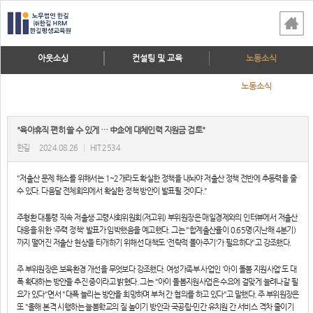
아웃소싱
컨설팅 및 교육
노동소식
노동소식
"육아휴직 편히 쓸 수 있게 … 中企에 대체인력 지원금 검토"
한길
2024.08.26
|
HIT 2534
"저출산 문제 해소를 위해서는 1~2개라도 확실한 정책을 내놔야 저출산 정책 전반에 추동력을 줄
수 있다. 다음달 전체회의에서 확실한 정책 방안이 발표될 것이다."
주형환 대통령 직속 저출생·고령사회위원회(저고위) 부위원장은 매일경제와의 인터뷰에서 저출산
대응을 위한 '주력 정책' 발표가 임박했음을 예고했다. 그는 "합계출산율이 0.65명(지난해 4분기)
까지 떨어진 저출산 현상을 타개하기 위해선 대책도 '전략적 몰아주기'가 필요하다"고 강조했다.
주 부위원장은 보육환경 개선을 무엇보다 강조했다. 여성가족부 사업인 '아이 돌봄 지원사업'도 대
폭 확대하는 방안을 추진 중이라고 밝혔다. 그는 "아이 돌봄지원사업은 수요에 걸맞게 늘려나갈 필
요가 있다"면서 "대폭 늘리는 방안을 희망하며 부처 간 협의를 하고 있다"고 말했다. 주 부위원장은
또 "올해 본격 시행하는 늘봄학교의 질 높이기 방안과 국공립-민간 유치원 간 서비스 격차 줄이기