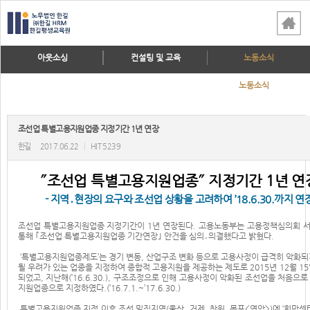
아웃소싱
컨설팅 및 교육
노동소식
노동소식
조선업 특별고용지원업종 지정기간 1년 연장
한길
2017.06.22
|
HIT 5239
˝조선업 특별고용지원업종˝ 지정기간 1년 연
- 지역․현장의 요구와 조선업 상황을 고려하여 ’18.6.30.까지 연
조선업 특별고용지원업종 지정기간이 1년 연장된다. 고용노동부는 고용정책심의회 
통해 ｢조선업 특별고용지원업종 기간연장｣ 안건을 심의․의결했다고 밝혔다.
‘특별고용지원업종제도’는 경기 변동, 산업구조 변화 등으로 고용사정이 급격히 악화되
될 우려가 있는 업종을 지정하여 종합적 고용지원을 제공하는 제도로 2015년 12월 1
되었고, 지난해(’16.6.30.), 구조조정으로 인해 고용사정이 악화된 조선업을 처음으
지원업종으로 지정하였다.(’16.7.1.~’17.6.30.)
특별고용지원업종 지정 이후 조선 밀집지역(울산, 거제, 창원, 목포<영암>)에 ‘희망센