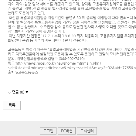
하여 지역․현장 밀착 서비스를 제공하고 있으며, 강화된 고용유지지원제도를 활용한 
게 늘었고, 지역․산업 맞춤형 일자리사업 등을 통해 조선업종과 밀집 지역의 고용충격
는데도 도움이 되고 있다.
조선업 특별고용지원업종 지정기간이 금년 6.30.에 종료될 예정임에 따라 연초부터 노
단체 및 현장에서 특별고용지원업종 기간연장을 지속적으로 요청해왔고, 조선경기 반
할 수 없는 상황에서, 수주잔량 감소 등으로 당분간 일자리 사정이 어려울 것으로 예상
심의회에서 기간연장이 결정된 것이다.
이번 지정기간 연장은 ’17.7.1.부터 ’18.6.30.까지 적용되며, 고용유지지원금 우대지
희망센터 운영 등 기존의 지원대책이 1년 더 적용된다.
고용노동부 이성기 차관은 “특별고용지원업종 기간연장과 다양한 지원대책이 기업과 
리고 지역주민들에게 실질적인 도움이 될 수 있도록 운영하고 면밀히 모니터링하겠다”고
문의: 지역산업고용정책과 김병수 (044-202-7410)
링크:
http://news.moel.go.kr/newshome/mtnmain.php?
sid=&stext=&mtnkey=articleview&mkey=scatelist&mkey2=32&aid=7765&
출처:e고용노동뉴스
댓글 (0) ▼
목록
로그인
PC버젼
고객센터