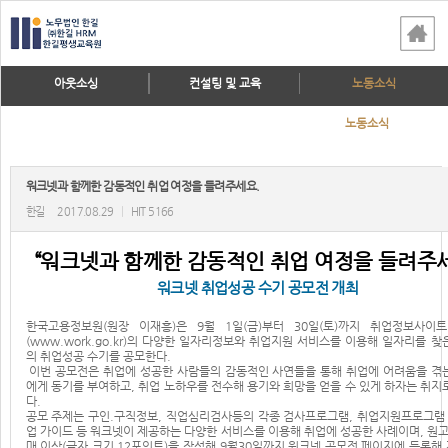
아웃소싱
컨설팅 및 교육
노동소식
노동소식
워크넷과 함께한 감동적인 취업 여정을 들려주세요.
한길
2017.08.29
|
HIT 5166
“워크넷과 함께한 감동적인 취업 여정을 들려주
워크넷 취업성공 수기 공모전 개최
한국고용정보원(원장 이재흥)은 9월 1일(금)부터 30일(토)까지 취업정보사이
(
www.work.go.kr
)의 다양한 일자리정보와 취업지원 서비스를 이용해 일자리를 찾
의 취업성공 수기를 공모한다.
이번 공모전은 취업에 성공한 사람들의 감동적인 사연들을 통해 취업에 어려움을 겪
에게 동기를 부여하고, 취업 노하우를 전수해 용기와 희망을 얻을 수 있게 하자는 취지
다.
공모 주제는 구인.구직정보, 직업심리검사등의 각종 검사프로그램, 취업지원프로그램 
업 가이드 등 워크넷이 제공하는 다양한 서비스를 이용해 취업에 성공한 사례이며, 원고는
매 이상(글자 크기 12포인트)을 작성해 9월30일까지 워크넷 공모전 페이지에 등록해