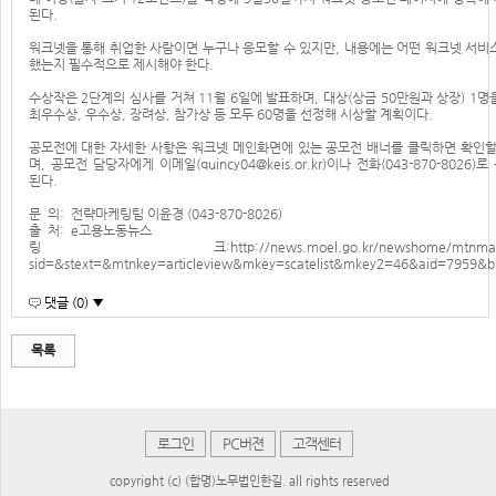
된다.
워크넷을 통해 취업한 사람이면 누구나 응모할 수 있지만, 내용에는 어떤 워크넷 서비
했는지 필수적으로 제시해야 한다.
수상작은 2단계의 심사를 거쳐 11월 6일에 발표하며, 대상(상금 50만원과 상장) 1명
최우수상, 우수상, 장려상, 참가상 등 모두 60명을 선정해 시상할 계획이다.
공모전에 대한 자세한 사항은 워크넷 메인화면에 있는 공모전 배너를 클릭하면 확인할
며, 공모전 담당자에게 이메일(
quincy04@keis.or.kr
)이나 전화(043-870-8026)
된다.
문 의: 전략마케팅팀 이윤경 (043-870-8026)
출 처: e고용노동뉴스
링 크:
http://news.moel.go.kr/newshome/mtnma
sid=&stext=&mtnkey=articleview&mkey=scatelist&mkey2=46&aid=7959&
댓글 (0) ▼
목록
로그인
PC버젼
고객센터
copyright (c) (합명)노무법인한길. all rights reserved