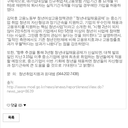
구체적으로, ④가입대상을 신규취업자(고용보험 가입기간 총 12개월 이
하)로 재편하되 퇴사자는 실직기간 6개월 이상일 경우에만 가입을 허용하
였다.
김덕호 고용노동부 청년여성고용정책관은 “ '청년내일채움공제' 는 중소기
업 취업 청년의 자산형성과 장기근속을 지원하고, 기업의 우수인재 채용과
고용유지를 지원하는 핵심 청년사업”이라고 소개한 뒤, “시행 2년이 되지
않아 2만 6천개 이상의 기업에서 6만 5천명 이상의 청년이 사업에 참여했
다는 사실은, 그만큼 현장의 관심이 높다는 것을 의미한다.”고 설명하면서,
“질적인 측면에서도 기존 청년인턴제에 비해 고용유지효과나 고용창출효
과가 우월*하다는 성과가 나왔다”는 점을 강조하였다.
또한, “향후 추경을 통해 3년형 청년내일채움공제가 신설되면, 대책 발표
일인 지난 3.15일 이후 중소기업에 생애 최초로 취업하는 청년들에게 적용
할 예정으로, 중소기업이 이번 기회에 청년을 채용하면 청년들의 자산형성
과 장기근속에 큰 도움을 줄 것으로 기대된다.”고 밝혔다.
문 의: 청년취업지원과 표대범 (044-202-7438)
출처
http://www.moel.go.kr/news/enews/report/enewsView.do?
news_seq=8639
댓글 (0) ▼
목록