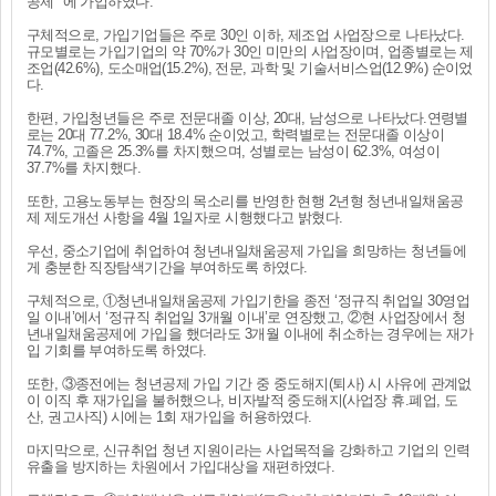
공제" 에 가입하였다.
구체적으로, 가입기업들은 주로 30인 이하, 제조업 사업장으로 나타났다.
규모별로는 가입기업의 약 70%가 30인 미만의 사업장이며, 업종별로는 제
조업(42.6%), 도소매업(15.2%), 전문, 과학 및 기술서비스업(12.9%) 순이었
다.
한편, 가입청년들은 주로 전문대졸 이상, 20대, 남성으로 나타났다.연령별
로는 20대 77.2%, 30대 18.4% 순이었고, 학력별로는 전문대졸 이상이
74.7%, 고졸은 25.3%를 차지했으며, 성별로는 남성이 62.3%, 여성이
37.7%를 차지했다.
또한, 고용노동부는 현장의 목소리를 반영한 현행 2년형 청년내일채움공
제 제도개선 사항을 4월 1일자로 시행했다고 밝혔다.
우선, 중소기업에 취업하여 청년내일채움공제 가입을 희망하는 청년들에
게 충분한 직장탐색기간을 부여하도록 하였다.
구체적으로, ①청년내일채움공제 가입기한을 종전 ‘정규직 취업일 30영업
일 이내’에서 ‘정규직 취업일 3개월 이내’로 연장했고, ②현 사업장에서 청
년내일채움공제에 가입을 했더라도 3개월 이내에 취소하는 경우에는 재가
입 기회를 부여하도록 하였다.
또한, ③종전에는 청년공제 가입 기간 중 중도해지(퇴사) 시 사유에 관계없
이 이직 후 재가입을 불허했으나, 비자발적 중도해지(사업장 휴.폐업, 도
산, 권고사직) 시에는 1회 재가입을 허용하였다.
마지막으로, 신규취업 청년 지원이라는 사업목적을 강화하고 기업의 인력
유출을 방지하는 차원에서 가입대상을 재편하였다.