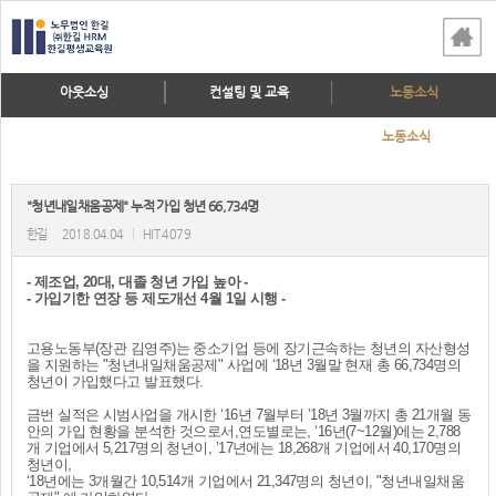
아웃소싱
컨설팅 및 교육
노동소식
노동소식
"청년내일채움공제" 누적 가입 청년 66,734명
한길
2018.04.04
|
HIT 4079
- 제조업, 20대, 대졸 청년 가입 높아 -
- 가입기한 연장 등 제도개선 4월 1일 시행 -
고용노동부(장관 김영주)는 중소기업 등에 장기근속하는 청년의 자산형성
을 지원하는 "청년내일채움공제" 사업에 ‘18년 3월말 현재 총 66,734명의
청년이 가입했다고 발표했다.
금번 실적은 시범사업을 개시한 ‘16년 7월부터 ’18년 3월까지 총 21개월 동
안의 가입 현황을 분석한 것으로서,연도별로는, ‘16년(7~12월)에는 2,788
개 기업에서 5,217명의 청년이, ’17년에는 18,268개 기업에서 40,170명의
청년이,
‘18년에는 3개월간 10,514개 기업에서 21,347명의 청년이, "청년내일채움