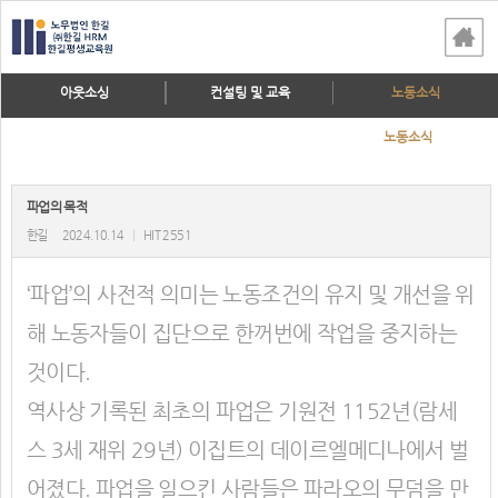
아웃소싱
컨설팅 및 교육
노동소식
노동소식
파업의 목적
한길
2024.10.14
|
HIT 2551
‘파업’의 사전적 의미는 노동조건의 유지 및 개선을 위
해 노동자들이 집단으로 한꺼번에 작업을 중지하는
것이다.
역사상 기록된 최초의 파업은 기원전 1152년(람세
스 3세 재위 29년) 이집트의 데이르엘메디나에서 벌
어졌다. 파업을 일으킨 사람들은 파라오의 무덤을 만