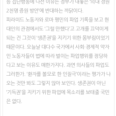
등 집단행동에 나선 이유는 정부가 내놓은 ‘의대 정원
2천명 증원 방안’에 반대하는 까닭이다.
피라미드 노동자와 로마 평민의 파업 기록을 보고 현
대인의 관점에서도 ‘그럴 만했다’고 고개를 끄덕이게
되는 건 그것이 ‘생존권’을 지키기 위한 몸부림이었기
때문이다. 오늘날 대다수 국가에서 사회·경제적 약자
인 노동자들이 법에 따라 벌이는 파업행위를 정당하
다고 보는 이유도 매한가지다. 과연 의사들의 파업도
그러한가. ‘환자를 볼모로 한 인질극’이라는 평가가 나
오는 것만 봐도 그렇지 않아 보인다. 생존권이 아닌
‘기득권’을 지키기 위한 파업에 목소리를 보태줄 국민
은 없다.