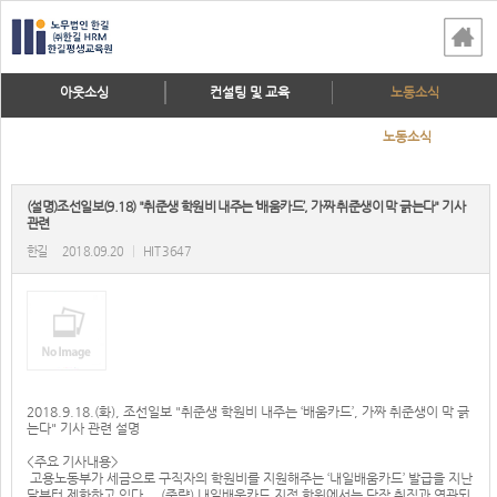
아웃소싱
컨설팅 및 교육
노동소식
노동소식
(설명)조선일보(9.18) "취준생 학원비 내주는 ‘배움카드’, 가짜 취준생이 막 긁는다" 기사
관련
한길
2018.09.20
|
HIT 3647
2018.9.18.(화), 조선일보 "취준생 학원비 내주는 ‘배움카드’, 가짜 취준생이 막 긁
는다" 기사 관련 설명
<주요 기사내용>
고용노동부가 세금으로 구직자의 학원비를 지원해주는 ‘내일배움카드’ 발급을 지난
달부터 제한하고 있다....(중략) 내일배움카드 지정 학원에서는 당장 취직과 연관되