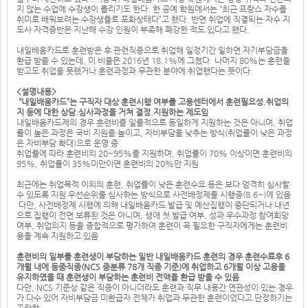
지 않는 수업에 수강생이 몰리기도 한다. 한 공예 학원에서는 “최근 프랑스 자수를
취미로 배워보려는 수강생들로 포화상태다”고 했다. 반면 취업에 직결되는 자수 지
도사 자격증반은 지난해 수강 인원이 부족해 폐강한 적도 있다고 했다.
내일배움카드로 훈련받은 후 관련직종으로 취업해 일정기간 일하면 자기부담금을
환급 받을 수 있는데, 이 비율은 2016년 18.1%에 그쳤다. 나머지 80%는 훈련을
받고도 취업을 못했거나 훈련과정과 무관한 분야에 취업했다는 뜻이다.
<설명내용>
“내일배움카드”는 구직자 대상 훈련시행 여부를 고용센터에서 훈련필요성.취업의
지 등에 대한 상담.심사과정을 거쳐 결정.지원하는 제도임
내일배움카드제의 경우 훈련비를 일률적으로 동일하게 지원하는 것은 아니며, 취업
률이 높은 과정은 국비 지원을 높이고, 자비부담을 낮추는 방식(취업률이 낮은 과정
은 자비부담 확대)으로 운영 중
취업률에 따라 훈련비의 20~95%를 지원하며, 취업률이 70% 이상이면 훈련비의
95%, 취업률이 35%미만이면 훈련비의 20%만 지원
최근에는 취업목적 이외의 훈련, 취업률이 낮은 훈련수요 등은 보다 엄격히 심사할
수 있도록 지원 우선순위를 심사하는 방식으로 사전배정제를 시행중(8.6~)에 있음
다만, 사전배정제 시행에 의해 내일배움카드 발급 및 예산집행이 중단되거나 내년
으로 집행이 전면 보류된 것은 아니며, 생애 첫 발급 여부, 성과 우수과정 참여희망
여부, 취업의지 등을 종합적으로 평가하여 훈련이 꼭 필요한 구직자에게는 훈련비
용을 계속 지원하고 있음
훈련비의 일부를 훈련생이 부담하는 일반 내일배움카드 훈련의 경우 훈련수료후 6
개월 내에 동종직종(NCS 중분류 78개 직종 기준)에 취업하고 6개월 이상 고용을
유지하였을 때 훈련생이 부담하는 훈련비 전액을 환급 받을 수 있음
다만, NCS 기준상 같은 직종이 아니더라도 훈련과 직무 내용간 연관성이 있는 경우
가 다수 있어 자비부담금 미환급자 전체가 취업과 무관한 훈련이었다고 단정하기는