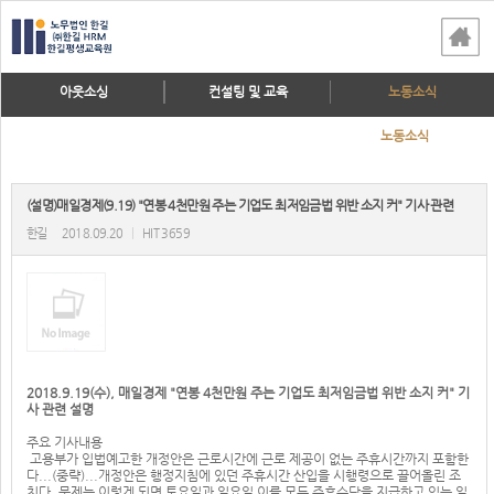
아웃소싱
컨설팅 및 교육
노동소식
노동소식
(설명)매일경제(9.19) "연봉 4천만원 주는 기업도 최저임금법 위반 소지 커" 기사 관련
한길
2018.09.20
|
HIT 3659
2018.9.19(수), 매일경제 "연봉 4천만원 주는 기업도 최저임금법 위반 소지 커" 기
사 관련 설명
주요 기사내용
고용부가 입법예고한 개정안은 근로시간에 근로 제공이 없는 주휴시간까지 포함한
다...(중략)...개정안은 행정지침에 있던 주휴시간 산입을 시행령으로 끌어올린 조
치다. 문제는 이렇게 되면 토요일과 일요일 이를 모두 주휴수당을 지급하고 있는 일