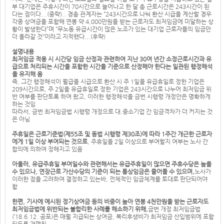
부 대기업은 주휴시간이 70시간으로 늘어나고 한 달 총 근로시간은 243시간이 된
다는 점이다...(중략).. 경총 관계자는 “243시간으로 나눠 환산 시급을 계산할 경우
각종 상여금을 포함해 연봉 약 4,000만원을 받는 근로자도 최저임금에 미달하는 상
황이 발생한다”며 “무노동 유급시간이 많은 노조가 있는 대기업 근로자들의 임금만
더 올라갈 것“이라고 지적했다...(후략)
설명내용
최저임금 적용 시 시간당 임금 산정과 관련하여 지난 30여 년간 소정근로시간과 유
급으로 처리되는 시간을 포함한 시간을 기준으로 산정해야 한다는 일관된 행정해석
을 유지해 옴
즉, 그간 행정해석이 월급을 시급으로 환산 시 주 1일을 유급휴일로 정한 기업은
209시간으로, 주 2일을 유급휴일로 정한 기업은 243시간으로 나누어 최저임금 위
반 여부를 판단토록 하여 왔고, 이러한 행정해석을 금번 시행령 개정안은 명확하게
하는 것임
따라서, 금번 최저임금법 시행령 개정으로 대.중소기업 간 임금격차가 더 커지는 것
은 아님
주휴일은 근로기준법(제55조 및 동법 시행령 제30조)에 따라 1주간 개근한 근로자
에게 1일 이상 부여되는 것으로
, 주휴일을 2일 이상으로 부여할지 여부는 노사 간
합의에 의하여 정해지고 있음
아울러, 유급주휴일 부여일수와 관련해서는 유급주휴일이 많으면 주휴수당은 높을
수 있으나, 연장근로 가산수당의 기준이 되는 통상임금은 줄어들 수 있으며,
노사가
이러한 점을 고려하여 결정하고 있는바, 전체적인 임금체계를 토대로 판단되어야
함
한편, 기사에 예시된 정기상여금 등의 비중이 높아 연봉 4천만원을 받는 근로자도
최저임금법에 위반되는 불합리한 사례를 해소하기 위해,
금번 개정 최저임금법
(’18.6.12. 공포)은 매월 지급되는 상여금, 복리후생비가 최저임금 산입범위에 포함