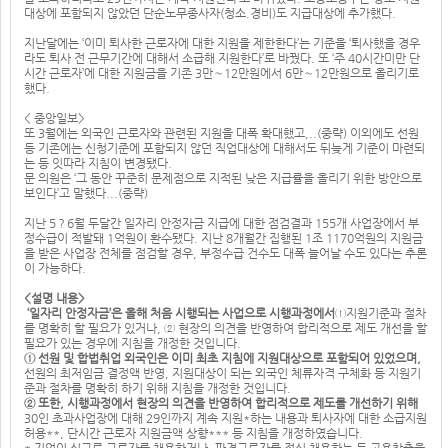
대상에 포함되지 않았던 단순노무종사자(청소.경비)도 지급대상에 추가했다.
지난달에는 ‘이미 퇴사한 근로자에 대한 지원을 제한한다’는 기준을 ‘퇴사했을 경우
라도 퇴사 전 근무기간에 대해서 소급해 지원한다’로 바꿨다. 또 ‘주 40시간미만 단
시간 근로자’에 대한 지원금을 기존 3만～12만원에서 6만～12만원으로 올리기로
했다.
< 중앙일보>
또 3월에는 외국인 근로자와 관련된 지원을 대폭 확대했고,..(중략) 이외에도 선원
등 기존에는 신청기준에 포함되지 않던 직업대상에 대해서도 뒤늦게 기준이 마련되
는 등 잇따라 지침이 변경됐다.
문 의원은 ‘그 동안 꾸준히 문제점으로 지적된 낮은 지급률을 올리기 위한 방안으로
보인다’고 말했다...(중략)
지난 5？6월 두달간 일자리 안정자금 지급에 대한 점검결과 155개 사업장에서 부
정수급이 적발돼 1억원이 환수됐다. 지난 8개월간 집행된 1조 1170억원의 지원금
을 받은 사업장 전체를 점검할 경우, 부정수급 건수도 대폭 늘어날 수도 있다는 추론
이 가능하다.
<설명 내용>
‘일자리 안정자금’은 올해 처음 시행되는 사업으로 시행과정에서
①지원기준과 절차
를 명확히 할 필요가 있거나, ② 현장의 의견을 반영하여 합리적으로 제도 개선을 할
필요가 있는 경우에 지침을 개정한 것입니다.
① 선원 및 합법취업 외국인은 이미 최초 지침에 지원대상으로 포함되어 있었으며,
선원의 최저임금 결정액 반영, 지원대상이 되는 외국인 체류자격 구체화 등 지원기
준과 절차를 명확히 하기 위해 지침을 개정한 것입니다.
② 또한, 시행과정에서 현장의 의견을 반영하여 합리적으로 제도를 개선하기 위해
30인 초과사업장에 대해 29인까지 계속 지원*하는 내용과 퇴사자에 대한 소급지원
허용**, 단시간 근로자 지원금액 상향*** 등 지침을 개정하였습니다.