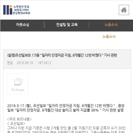
아웃소싱
컨설팅 및 교육
노동소식
노동소식
(설명)조선일보(9.17)등 "일자리 안정자금 지침, 8개월간 12번 바꿨다 " 기사 관련
한길
2018.09.18
|
HIT 3612
2018.9.17.(월), 조선일보 "일자리 안정자금 지침, 8개월간 12번 바꿨다 " , 중앙
일보 "일자리 안정자금, 8개월간 대상 늘리고 늘려 지급률 38% " 기사 관련 설명
<주요 보도내용>
< 조선일보>
그러나 이런 지급 기준은 시행 2개월 만인 올 2월 ‘지원기간 도중 근로자 수가 30인
을 초과하더라도 29인까지는 계속 지원한다’로 바뀌었다. 고용노동부는 당초 지원