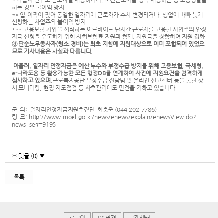
* 기업이 신규로 근로자를 채용하거나, 파견근로자를 정식 채용하는 등 고용창출을
하는 경우 불이익 방지
** 입.이직이 잦아 동일한 일자리에 근로자가 수시 변경되거나, 생업에 바빠 늦게
신청하는 사업주의 불이익 방지
*** 고용보험 가입을 꺼려하는 아르바이트 단시간 근로자를 고용한 사업주의 안정
자금 신청을 유도하기 위해 사회보험료 지원과 함께, 지원금을 상향하여 지원 강화
③ 단순노무종사자(청소.경비)는 최초 지침에 지원대상으로 이미 포함되어 있었으
므로 기사내용은 사실과 다릅니다.
아울러, 일자리 안정자금은 예산 누수와 부정수급 방지를 위해 고용보험, 국세청,
e-나라도움 등 활용가능한 모든 행정DB를 연계하여 사전에 지원요건을 엄격하게
심사하고 있으며,
근로복지공단 부정수급 전담팀 및 온라인 신고센터 등을 통한 상
시 모니터링, 현장 지도점검 등 사후관리에도 만전을 기하고 있습니다.
문 의: 일자리안정자금지원추진단 최충운 (044-202-7786)
링 크:
http://www.moel.go.kr/news/enews/explain/enewsView.do?
news_seq=9195
댓글 (0) ▼
목록
로그인
PC버젼
고객센터