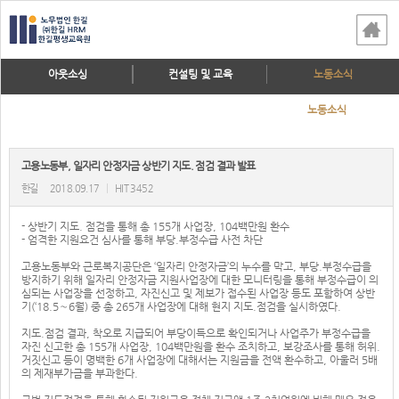
아웃소싱
컨설팅 및 교육
노동소식
노동소식
고용노동부, 일자리 안정자금 상반기 지도. 점검 결과 발표
한길
2018.09.17
|
HIT 3452
- 상반기 지도. 점검을 통해 총 155개 사업장, 104백만원 환수
- 엄격한 지원요건 심사를 통해 부당.부정수급 사전 차단
고용노동부와 근로복지공단은 ‘일자리 안정자금’의 누수를 막고, 부당.부정수급을
방지하기 위해 일자리 안정자금 지원사업장에 대한 모니터링을 통해 부정수급이 의
심되는 사업장을 선정하고, 자진신고 및 제보가 접수된 사업장 등도 포함하여 상반
기(‘18.5～6월) 중 총 265개 사업장에 대해 현지 지도.점검을 실시하였다.
지도.점검 결과, 착오로 지급되어 부당이득으로 확인되거나 사업주가 부정수급을
자진 신고한 총 155개 사업장, 104백만원을 환수 조치하고, 보강조사를 통해 허위.
거짓신고 등이 명백한 6개 사업장에 대해서는 지원금을 전액 환수하고, 아울러 5배
의 제재부가금을 부과한다.