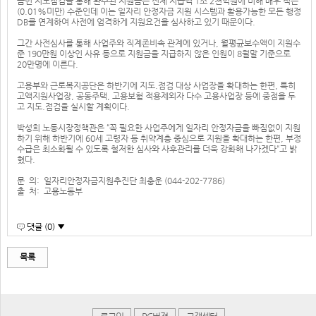
금번 지도점검을 통해 환수된 지원금은 전체 지급액 1조 2천억원에 비해 매우 적은
(0.01%미만) 수준인데 이는 일자리 안정자금 지원 시스템과 활용가능한 모든 행정
DB를 연계하여 사전에 엄격하게 지원요건을 심사하고 있기 때문이다.
그간 사전심사를 통해 사업주와 직계존비속 관계에 있거나, 월평균보수액이 지원수
준 190만원 이상인 사유 등으로 지원금을 지급하지 않은 인원이 8월말 기준으로
20만명에 이른다.
고용부와 근로복지공단은 하반기에 지도.점검 대상 사업장을 확대하는 한편, 특히
고액지원사업장, 공동주택, 고용보험 적용제외자 다수 고용사업장 등에 중점을 두
고 지도.점검을 실시할 계획이다.
박성희 노동시장정책관은 “꼭 필요한 사업주에게 일자리 안정자금을 빠짐없이 지원
하기 위해 하반기에 60세 고령자 등 취약계층 중심으로 지원을 확대하는 한편, 부정
수급은 최소화될 수 있도록 철저한 심사와 사후관리를 더욱 강화해 나가겠다“고 밝
혔다.
문 의: 일자리안정자금지원추진단 최충운 (044-202-7786)
출 처: 고용노동부
댓글 (0) ▼
목록