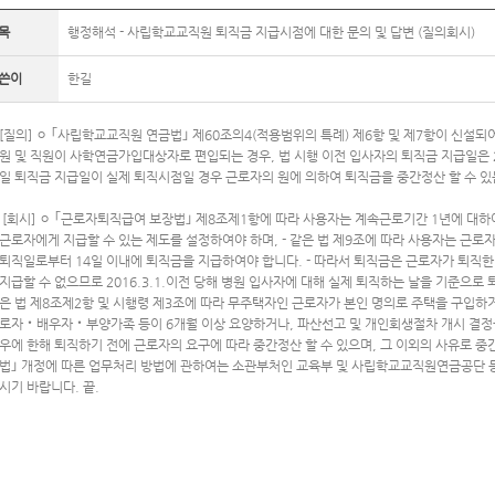
목
행정해석 - 사립학교교직원 퇴직금 지급시점에 대한 문의 및 답변 (질의회시)
쓴이
한길
[질의] ㅇ ｢사립학교교직원 연금법｣ 제60조의4(적용범위의 특례) 제6항 및 제7항이 신설되어
원 및 직원이 사학연금가입대상자로 편입되는 경우, 법 시행 이전 입사자의 퇴직금 지급일은 20
일 퇴직금 지급일이 실제 퇴직시점일 경우 근로자의 원에 의하여 퇴직금을 중간정산 할 수 있
[회시] ㅇ ｢근로자퇴직급여 보장법｣ 제8조제1항에 따라 사용자는 계속근로기간 1년에 대
근로자에게 지급할 수 있는 제도를 설정하여야 하며, - 같은 법 제9조에 따라 사용자는 근로
퇴직일로부터 14일 이내에 퇴직금을 지급하여야 합니다. - 따라서 퇴직금은 근로자가 퇴직한
지급할 수 없으므로 2016.3.1.이전 당해 병원 입사자에 대해 실제 퇴직하는 날을 기준으로
은 법 제8조제2항 및 시행령 제3조에 따라 무주택자인 근로자가 본인 명의로 주택을 구입
로자‧배우자‧부양가족 등이 6개월 이상 요양하거나, 파산선고 및 개인회생절차 개시 결정
우에 한해 퇴직하기 전에 근로자의 요구에 따라 중간정산 할 수 있으며, 그 이외의 사유로 중
법｣ 개정에 따른 업무처리 방법에 관하여는 소관부처인 교육부 및 사립학교교직원연금공단 등
시기 바랍니다. 끝.