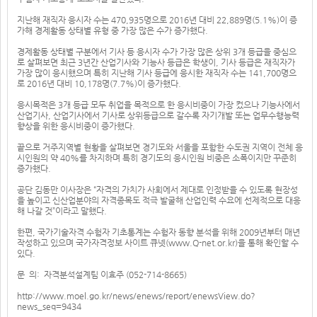
지난해 재직자 응시자 수는 470,935명으로 2016년 대비 22,889명(5.1%)이 증
가해 경제활동 상태별 유형 중 가장 많은 수가 증가했다.
경제활동 상태별 구분에서 기사 등 응시자 수가 가장 많은 상위 3개 등급을 중심으
로 살펴보면 최근 3년간 산업기사와 기능사 등급은 학생이, 기사 등급은 재직자가
가장 많이 응시했으며 특히 지난해 기사 등급에 응시한 재직자 수는 141,700명으
로 2016년 대비 10,178명(7.7%)이 증가했다.
응시목적은 3개 등급 모두 취업을 목적으로 한 응시비중이 가장 컸으나 기능사에서
산업기사, 산업기사에서 기사로 상위등급으로 갈수록 자기개발 또는 업무수행능력
향상을 위한 응시비중이 증가했다.
끝으로 거주지역별 현황을 살펴보면 경기도와 서울을 포함한 수도권 지역이 전체 응
시인원의 약 40%를 차지하며 특히 경기도의 응시인원 비중은 소폭이지만 꾸준히
증가했다.
공단 김동만 이사장은 “자격의 가치가 사회에서 제대로 인정받을 수 있도록 현장성
을 높이고 신산업분야의 자격종목도 적극 발굴해 산업인력 수요에 선제적으로 대응
해 나갈 것”이라고 말했다.
한편, 국가기술자격 수험자 기초통계는 수험자 동향 분석을 위해 2009년부터 매년
작성하고 있으며 국가자격정보 사이트 큐넷(www.Q-net.or.kr)을 통해 확인할 수
있다.
문 의: 자격분석설계팀 이효주 (052-714-8665)
http://www.moel.go.kr/news/enews/report/enewsView.do?
news_seq=9434