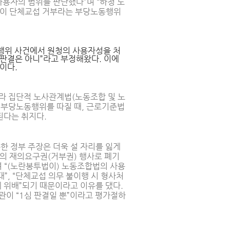
용자의 범위를 판단했다”며 “하청 노
청이 단체교섭 거부라는 부당노동행위
행위 사건에서 원청의 사용자성을 처
 판결은 아니”라고 부정해왔다. 이에
이다.
라 집단적 노사관계법(노동조합 및 노
 부당노동행위를 따질 때, 근로기준법
된다는 취지다.
한 정부 주장은 더욱 설 자리를 잃게
령의 재의요구권(거부권) 행사로 폐기
 “(노란봉투법이) 노동조합법의 사용
”, “단체교섭 의무 불이행 시 형사처
 위배”되기 때문이라고 이유를 댔다.
관이 “1심 판결일 뿐”이라고 평가절하