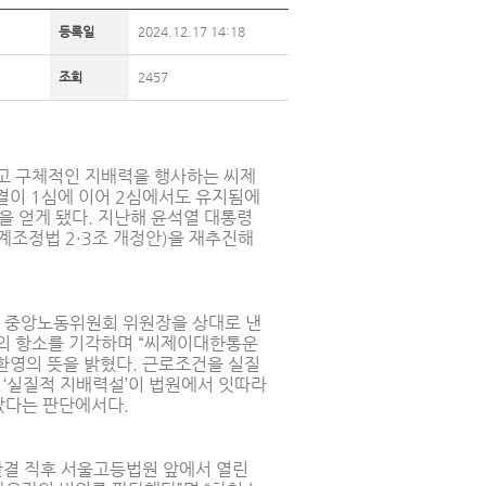
등록일
2024.12.17 14:18
조회
2457
고 구체적인 지배력을 행사하는 씨제
결이 1심에 이어 2심에서도 유지됨에
을 얻게 됐다. 지난해 윤석열 대통령
계조정법 2·3조 개정안)을 재추진해
이 중앙노동위원회 위원장을 상대로 낸
의 항소를 기각하며 “씨제이대한통운
환영의 뜻을 밝혔다. 근로조건을 실질
‘실질적 지배력설’이 법원에서 잇따라
았다는 판단에서다.
결 직후 서울고등법원 앞에서 열린