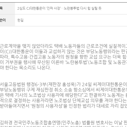
목
2심도 CJ대한통운이 ‘진짜 사장’…노란봉투법 다시 힘 실릴 듯
쓴이
한길
근로계약을 맺지 않았더라도 택배 노동자들의 근로조건에 실질적이
이(CJ)대한통운이 이들과 교섭하지 않는 것은 부당노동행위라는 판
따라, 특수고용·간접고용 노동자의 원청을 향한 교섭 요구는 더욱 힘
이 거부권을 행사해 무산된 이른바 ‘노란봉투법’(노동조합 및 노동관
야 한다는 목소리도 나온다.
서울고등법원 행정6-3부(재판장 홍성욱)가 24일 씨제이대한통운
부당노동행위 구제 재심판정 취소 소송 항소심에서 씨제이대한통운
은 택배 기사의 노조법상 사용자에 해당한다”고 판결하자 노동계는 
적으로 결정하는 사용자라면 노조법상 단체교섭 의무를 져야 한다는 
받아들여지면서 ‘원청의 사용자성’을 인정한 법리가 대세로 자리 잡
김하경 전국민주노동조합총연맹(민주노총) 법률원 변호사는 이날 판