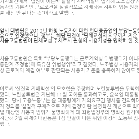
기자회견에서 “법원이 이른바 실질적 지배력설에 입각해 노조법상 사
동자의 기본적인 근로조건을 실질적으로 지배하는 지위에 있는 원
를 해선 안 된다는 것”이라고 말했다.
앞서 대법원은 2010년 하청 노동자에 대한 현대중공업의 부당노동
음으로 인정했으나, 정부는 해당 판결이 “단체교섭의 의무까지 지운
서울고등법원이 단체교섭 주체로서 원청의 사용자성을 명확히 한 것
서울고등법원은 특히 “부당노동행위는 근로계약상 위법행위가 아니
동관계 조정법)에 특유한 위법행위”라고 짚었다. 노조법상 사용자의
상 근로계약 체결 여부로 판단되는 사용자 기준을 충족하지 않아도 
이로써 ‘실질적 지배력설’의 모호함을 주장하며 노란봉투법을 무력화
됐다. 노란봉투법은 지난해 11월 국회를 통과하고도, 윤석열 대통
됐다. 당시 고용노동부는 윤 대통령에게 재의요구권 행사를 건의하며
자 정의를 ‘실질적 구체적으로 지배 결정’이란 불명확한 개념으로 확대
벌 대상인 사용자 범위가 불명확하게 돼 죄형법정주의 명확성 원칙에
지난해 2월 씨제이대한통운 1심 판결이 나온 뒤엔 이정식 노동부 장
했다.