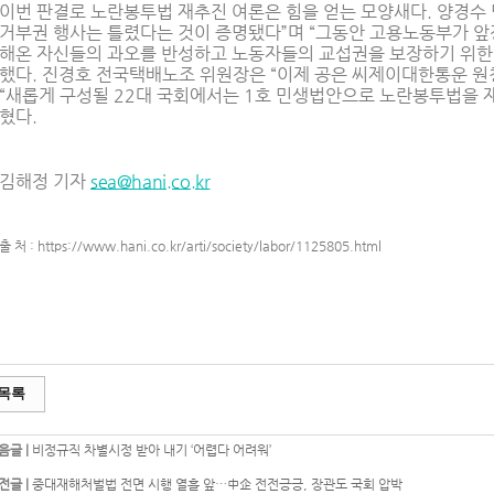
이번 판결로 노란봉투법 재추진 여론은 힘을 얻는 모양새다. 양경수
거부권 행사는 틀렸다는 것이 증명됐다”며 “그동안 고용노동부가 
해온 자신들의 과오를 반성하고 노동자들의 교섭권을 보장하기 위한 
했다. 진경호 전국택배노조 위원장은 “이제 공은 씨제이대한통운 원
“새롭게 구성될 22대 국회에서는 1호 민생법안으로 노란봉투법을 
혔다.
김해정 기자
sea@hani.co.kr
출 처 : https://www.hani.co.kr/arti/society/labor/1125805.html
목록
음글 |
비정규직 차별시정 받아 내기 ‘어렵다 어려워’
전글 |
중대재해처벌법 전면 시행 열흘 앞…中企 전전긍긍, 장관도 국회 압박