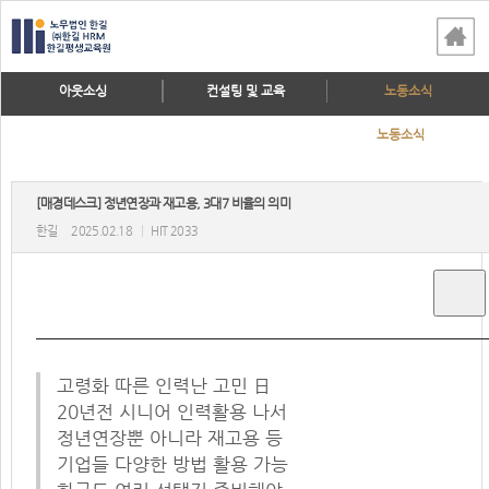
아웃소싱
컨설팅 및 교육
노동소식
노동소식
[매경데스크] 정년연장과 재고용, 3대7 비율의 의미
한길
2025.02.18
|
HIT 2033
고령화 따른 인력난 고민 日
20년전 시니어 인력활용 나서
정년연장뿐 아니라 재고용 등
기업들 다양한 방법 활용 가능