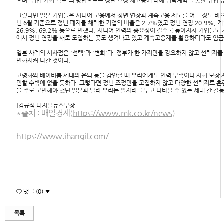
으며 '취업 기회 확보'의 방법으로는 정년 조정·재고용에 더해 위탁계약을 통한 취업 
그렇다면 일본 기업들은 시니어 고용에서 정년 연장과 계속고용 제도를 어느 정도 비율
년 6월 기준으로 정년 폐지를 채택한 기업의 비율은 2.7%였고 정년 연장 20.9%, 계속
26.9%, 69.2% 등으로 변했다. 시니어 인력의 중요성이 갈수록 높아지자 기업들도
에서 정년 연장을 새로 도입하는 곳도 생겨나고 있고 계속고용제를 활용하더라도 임금제
일본 사례의 시사점은 '선택'과 '변화'다. 정부가 한 가지만을 강요하지 않고 선택지
변화시켜 나간 것이다.
고령화와 베이비붐 세대의 은퇴 등을 감안할 때 우리에게도 인력 부족이나 사회 보장
민할 수밖에 없을 듯하다. 그렇다면 정년 조정만을 고집하지 않고 다양한 선택지로 혼란
을 주로 고민해야 했던 일본과 달리 우리는 일자리를 두고 나타날 수 있는 세대 간 갈
[김규식 디지털뉴스부장]
*출처 : 매일경제(
https://www.mk.co.kr/news
)
https://www.ihangil.com/
댓글 (0) ▼
목록