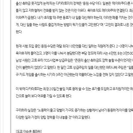
출산 축하금 못지않게 눈에 띄는 다카라토미의 정책은 '응원 수당'이다. 일본은 '메이와쿠(다른 
들지 않고 지하철에서 전화를 받지 않는 것은 이런 이유다. 육아휴직도 메이와쿠와 연결된다. 최
이와쿠가 꼽혔다. 내가 휴직할 때 주변 동료가 내 일을 대신해야 하는데, 이러한 폐를 끼치는 것
게, 대신 일을 하는 사람도 즐겁게 하는 방법이 뭐가 있을까 고민했다"며 "고민의 결과로 나온 
했다.
현재 시범 도입 중인 응원 수당은 매달 최대 10만엔을 대신 일하는 직원에게 준다. 2~3명이 나눠
육아휴직에 들어갔고, 3명이 이를 나눠서 분담했다면 부담 정도에 따라 A는 4만엔, B는 3만500
남성 사원인 고토 유타 TCG사업부 상급주임은 "큰돈의 출산 축하금도 깜짝 놀랄 수준이었지만 내
간이 불편하지 않았다"고 말했다. 한 달간 고토 상급주임의 일을 대신했던 와타나베 주임은 "일
규 카드 게임을 출시하는 시기라 3주간 야근했는데 억울하다는 느낌을 전혀 갖지 않았다"고 말했
이 밖에 다카라토미는 최장 20일간 불임 치료 등에 쓸 수 있는 휴가를 도입하고 유치원까지만 
간으로 늘려 보다 여유를 가질 수 있도록 했다.
구리하라 실장은 "노동력이 줄고 맞벌이 가구도 증가하는 상황에서 남녀가 동등하게 아이를 양육할
다양한 일과 가정의 양립 정책을 더 내놓을 것"이라고 말했다.
[도쿄 이승훈 특파원]