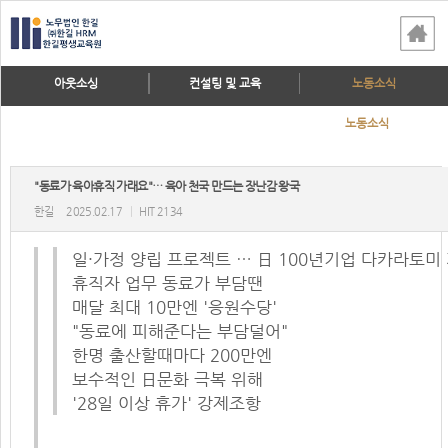
아웃소싱
컨설팅 및 교육
노동소식
노동소식
"동료가 육아휴직 가래요"… 육아 천국 만드는 장난감 왕국
한길
2025.02.17
|
HIT 2134
일·가정 양립 프로젝트 … 日 100년기업 다카라토미
휴직자 업무 동료가 부담땐
매달 최대 10만엔 '응원수당'
"동료에 피해준다는 부담덜어"
한명 출산할때마다 200만엔
보수적인 日문화 극복 위해
'28일 이상 휴가' 강제조항