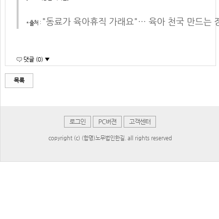
"동료가 육아휴직 가래요"… 육아 천국 만드는 
*출처 :
댓글 (0) ▼
목록
로그인
PC버젼
고객센터
copyright (c) (합명)노무법인한길. all rights reserved