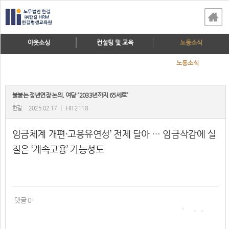
아웃소싱
컨설팅 및 교육
노동소식
노동소식
불붙는 정년연장 논의, 여당 “2033년까지 65세로”
한길
2025.02.17
|
HIT 2118
임금체계 개편·고용유연성’ 전제 달아 … 임금삭감에 실
질은 ‘계속고용’ 가능성도
댓글 0
다
른
바
본
본
공
로
문
문
유
가