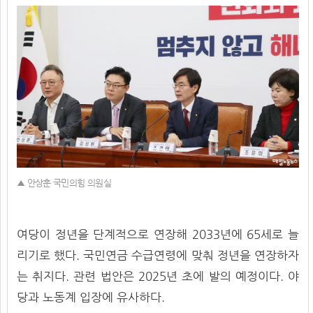
글
글
찾
기
씨
씨
기
키
줄
우
이
기
기
▲ 안상훈 국민의힘 의원실
여당이 정년을 단계적으로 연장해 2033년에 65세로 늘
리기로 했다. 국민연금 수급연령에 맞춰 정년을 연장하자
는 취지다. 관련 법안은 2025년 초에 발의 예정이다. 야
당과 노동계 입장에 유사하다.