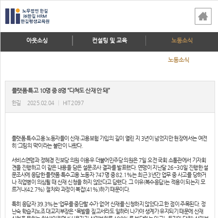
아웃소싱
컨설팅 및 교육
노동소식
노동소식
플랫폼·특고 10명 중 8명 “다쳐도 산재 안 돼”
한길
2025.02.04
|
HIT 2097
플랫폼·특수고용 노동자들이 산재·고용보험 가입의 길이 열린 지 3년이 넘었지만 현장에서는 여전
히 ‘그림의 떡’이라는 불만이 나왔다.
서비스연맹과 정혜경 진보당 의원·이용우 더불어민주당 의원은 7일 오전 국회 소통관에서 기자회
견을 진행하고 이 같은 내용을 담은 설문조사 결과를 발표했다. 연맹이 지난달 26~30일 진행한 설
문조사에 응답한 플랫폼·특수고용 노동자 747명 중 82.1%는 최근 3년간 업무 중 사고를 당하거
나 직업병이 의심될 때 산재 신청을 하지 않았다고 답했다. 그 이유(복수응답)는 적용이 되는지 모
르거나(42.7%) 절차와 과정이 복잡(41%)하기 때문이다.
특히 응답자 39.3%는 ‘업무를 중단할 수가 없어’ 산재를 신청하지 않았다고 한 점이 주목된다. 정
난숙 학습지노조 대교지부장은 “목발을 짚고서라도 일하러 나가야 생계가 유지되기 때문에 산재