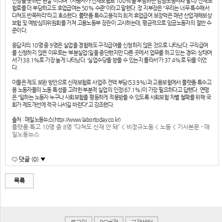
신청을 못하는 현실”이라며 “(사용자가 산재보험료 100%를 부담하는 임금노동자와 달리) 산재보
험료를 더 부담하고도 휴업급여는 50% 수준”이라고 말했다. 정 지부장은 “우리는 너무 특수해서
다쳐도 반쪽짜리”라고 호소했다. 플랫폼·특수고용직의 최저 휴업급여 보장액은 매년 산업재해보상
보험 및 예방심의위원회를 거쳐 고용노동부 장관이 고시하는데, 평균적으로 임금노동자의 절반 수
준이다.
응답자의 10명 중 9명은 실업을 경험해도 구직급여를 신청하지 않은 것으로 나타났다. 구직급여
를 신청하지 않은 이유로는 ‘부분실업(일을 중단했지만 다른 곳에서 업무를 하고 있는 경우) 상태여
서’가 38.1%로 가장 높게 나타났다. ‘실업수당을 받을 수 있는지 몰라서’가 37.4%로 뒤를 이었
다.
이들은 제도 보완 방안으로 산재보험료 사업주 전액 부담(53.9%)과 고용보험에서 플랫폼·특수고
용 노동자들의 노동 특성을 고려한 부분적 실업의 인정(67.1%)이 가장 필요하다고 답했다. 연맹
은 “일하는 노동자 누구나 사회보험을 평등하게 적용받을 수 있도록 사회보험 차별 철폐를 위해 국
회가 제도개선에 적극 나서길 바란다”고 강조했다.
출처 : 매일노동뉴스(http://www.labortoday.co.kr)
플랫폼·특고 10명 중 8명 “다쳐도 산재 안 돼” < 비정규노동 < 노동 < 기사본문 - 매
일노동뉴스
댓글 (0) ▼
목록