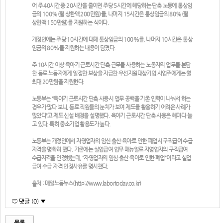
어 주 40시간 중 20시간을 줄이면 주당 5시간에 해당하는 단축 노동에 통상임
금의 100%(월 상한액 200만원)를, 나머지 15시간은 통상임금의 80%(월
상한액 150만원)를 지원하는 식이다.
개정안에는 주당 10시간에 대해 통상임금의 100%를, 나머지 10시간은 통상
임금의 80%를 지원하는 내용이 담겼다.
주 10시간 이상 육아기 근로시간 단축 근무를 사용하는 노동자의 업무를 분담
한 동료 노동자에게 일정한 보상을 지급한 우선지원대상기업 사업주에게는 월
최대 20만원을 지원한다.
노동부는 “육아기 근로시간 단축 사용시 업무 공백을 기존 인력이 나눠서 하는
경우가 많다 보니, 동료 직원들의 눈치가 보여 제도를 활용하기 어려운 사례가
많았다”고 제도 신설 배경을 설명했다. 육아기 근로시간 단축 사용은 해마다 늘
고 있다. 특히 중소기업 활용도가 높다.
노동부는 개정안에서 자영업자의 임신·출산·육아로 인한 폐업시 구직급여 수급
자격을 명확히 했다. 기존에는 실업급여 업무 매뉴얼로 자영업자의 구직급여
수급자격을 인정했는데, “자영업자의 임심·출산·육아로 인한 폐업”이라고 실업
급여 수급 자격 인정사유를 명시했다.
출처 : 매일노동뉴스(http://www.labortoday.co.kr)
댓글 (0) ▼
목록