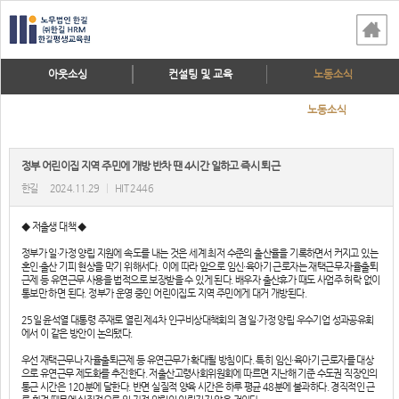
아웃소싱
컨설팅 및 교육
노동소식
노동소식
정부 어린이집 지역 주민에 개방 반차 땐 4시간 일하고 즉시 퇴근
한길
2024.11.29
|
HIT 2446
◆ 저출생 대책 ◆
정부가 일·가정 양립 지원에 속도를 내는 것은 세계 최저 수준의 출산율을 기록하면서 커지고 있는
혼인·출산 기피 현상을 막기 위해서다. 이에 따라 앞으로 임신·육아기 근로자는 재택근무·자율출퇴
근제 등 유연근무 사용을 법적으로 보장받을 수 있게 된다. 배우자 출산휴가 때도 사업주 허락 없이
통보만 하면 된다. 정부가 운영 중인 어린이집도 지역 주민에게 대거 개방된다.
25일 윤석열 대통령 주재로 열린 제4차 인구비상대책회의 겸 일·가정 양립 우수기업 성과공유회
에서 이 같은 방안이 논의됐다.
우선 재택근무나 자율출퇴근제 등 유연근무가 확대될 방침이다. 특히 임신·육아기 근로자를 대상
으로 유연근무 제도화를 추진한다. 저출산고령사회위원회에 따르면 지난해 기준 수도권 직장인의
통근 시간은 120분에 달한다. 반면 실질적 양육 시간은 하루 평균 48분에 불과하다. 경직적인 근