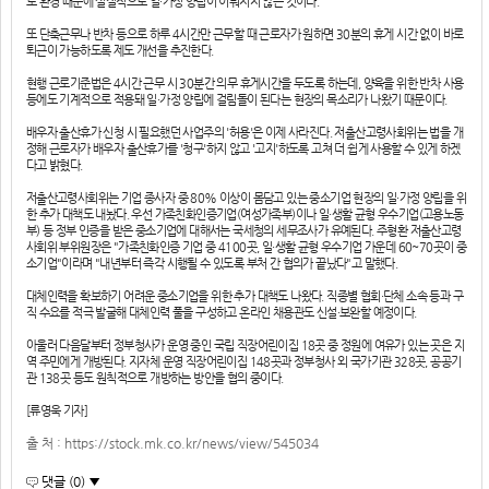
로 환경 때문에 실질적으로 일·가정 양립이 이뤄지지 않은 것이다.
또 단축근무나 반차 등으로 하루 4시간만 근무할 때 근로자가 원하면 30분의 휴게 시간 없이 바로
퇴근이 가능하도록 제도 개선을 추진한다.
현행 근로기준법은 4시간 근무 시 30분간 의무 휴게시간을 두도록 하는데, 양육을 위한 반차 사용
등에도 기계적으로 적용돼 일·가정 양립에 걸림돌이 된다는 현장의 목소리가 나왔기 때문이다.
배우자 출산휴가 신청 시 필요했던 사업주의 '허용'은 이제 사라진다. 저출산고령사회위는 법을 개
정해 근로자가 배우자 출산휴가를 '청구'하지 않고 '고지'하도록 고쳐 더 쉽게 사용할 수 있게 하겠
다고 밝혔다.
저출산고령사회위는 기업 종사자 중 80% 이상이 몸담고 있는 중소기업 현장의 일·가정 양립을 위
한 추가 대책도 내놨다. 우선 가족친화인증기업(여성가족부)이나 일·생활 균형 우수기업(고용노동
부) 등 정부 인증을 받은 중소기업에 대해서는 국세청의 세무조사가 유예된다. 주형환 저출산고령
사회위 부위원장은 "가족친화인증 기업 중 4100곳, 일·생활 균형 우수기업 가운데 60~70곳이 중
소기업"이라며 "내년부터 즉각 시행될 수 있도록 부처 간 협의가 끝났다"고 말했다.
대체인력을 확보하기 어려운 중소기업을 위한 추가 대책도 나왔다. 직종별 협회·단체 소속 등과 구
직 수요를 적극 발굴해 대체인력 풀을 구성하고 온라인 채용관도 신설·보완할 예정이다.
아울러 다음달부터 정부청사가 운영 중인 국립 직장어린이집 18곳 중 정원에 여유가 있는 곳은 지
역 주민에게 개방된다. 지자체 운영 직장어린이집 148곳과 정부청사 외 국가기관 328곳, 공공기
관 138곳 등도 원칙적으로 개방하는 방안을 협의 중이다.
[류영욱 기자]
출 처 : https://stock.mk.co.kr/news/view/545034
댓글 (0) ▼