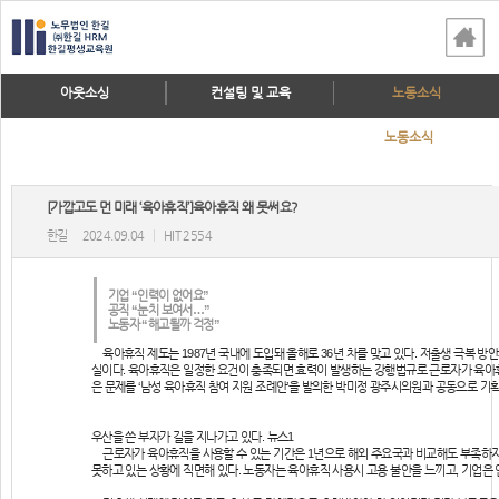
아웃소싱
컨설팅 및 교육
노동소식
노동소식
[가깝고도 먼 미래 ‘육아휴직’]육아휴직 왜 못써요?
한길
2024.09.04
|
HIT 2554
기업 “인력이 없어요”
공직 “눈치 보여서…”
노동자 “해고될까 걱정”
육아휴직 제도는 1987년 국내에 도입돼 올해로 36년 차를 맞고 있다. 저출생 극복 
실이다. 육아휴직은 일정한 요건이 충족되면 효력이 발생하는 강행법규로 근로자가 육아휴직
은 문제를 ‘남성 육아휴직 참여 지원 조례안’을 발의한 박미정 광주시의원과 공동으로 기
우산을 쓴 부자가 길을 지나가고 있다. 뉴스1
근로자가 육아휴직을 사용할 수 있는 기간은 1년으로 해외 주요국과 비교해도 부족하지 
못하고 있는 상황에 직면해 있다. 노동자는 육아휴직 사용시 고용 불안을 느끼고, 기업은