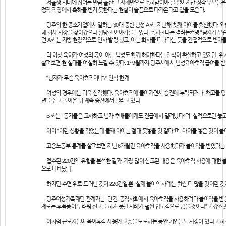
저출생 시대에 접어든 만큼 출산 그 자체만으로 축하받아야 할 일이지만 정작 부모들은 마
정작 직장에서 축하를 받지 못한다는 현실이 슬픔으로 다가온다고 입을 모은다.
광주의 한 중소기업에서 일하는 30대 중반 남성 A 씨. 지난해 첫째 아이를 출산했다.
해 회사 사장을 찾아갔으나 황당한 이야기를 들었다. 축하한다는 격려는커녕 “남자가 무슨
던 A 씨는 지방 현장직으로 인사 발령 났고, 이는 회사를 떠나라는 뜻을 간접적으로 받아
더 이상 육아가 여성의 몫이 아닌 남성도 함께 해야한다는 인식이 확산하고 있지만, 위
살펴보면 현 실태를 여실히 느낄 수 있다. 1~9월까지 광주시에서 남성육아휴직 급여를 받은
“남자가 무슨 육아휴직이냐?” 인식 한계
여성의 경우에는 더욱 심각했다. 육아휴직에 들어가면서 승진에 누락되거나, 해고를 당하기
년을 쉬고 돌아온 뒤 계속 승진에서 밀리고 있다.
B 씨는 “동기들은 고사하고 남자 후배들에게도 진급에서 밀려났다”며 “실적으로만 놓고 
이어 “이런 상황을 겪었는데 둘째 아이는 절대 못낳을 것 같다”며 “아이를 낳은 것이 불
고용노동부 통계를 살펴보면 지난 6개월간 육아휴직을 사용했다가 불이익을 받았다는 신
접수된 220건의 유형을 분석한 결과, 가장 많이 신고된 내용은 육아휴직 사용에 대한 불리
으로 나타났다.
하지만 수면 위로 드러난 것이 220건일 뿐, 실제 불이익 사례는 훨씬 더 많을 것이란
광주여성가족재단 관계자는 “민간, 공직사회에서 육아휴직을 사용하려다 불이익을 받은 
제로는 후폭풍이 두려워 신고를 하지 못한 사례가 훨씬 압도적으로 많을 것이다”고 강조했
이처럼 근로자들이 육아휴직 사용에 고충을 토로하는 동안 기업들도 사정이 있다고 하소연한