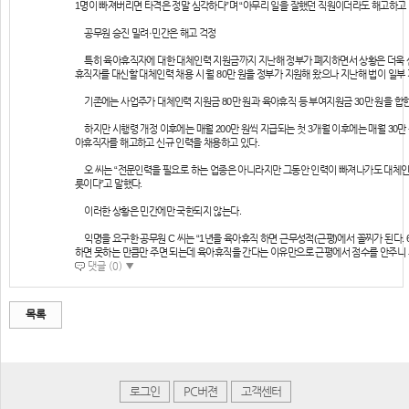
1명이 빠져버리면 타격은 정말 심각하다”며 “아무리 일을 잘했던 직원이더라도 해고하고 
공무원 승진 밀려·민간은 해고 걱정
특히 육아휴직자에 대한 대체인력 지원금까지 지난해 정부가 폐지하면서 상황은 더욱 
휴직자를 대신할 대체인력 채용 시 월 80만 원을 정부가 지원해 왔으나 지난해 법이 일부
기존에는 사업주가 대체인력 지원금 80만 원과 육아휴직 등 부여지원금 30만 원을 합한 1
하지만 시행령 개정 이후에는 매월 200만 원씩 지급되는 첫 3개월 이후에는 매월 30만
아휴직자를 해고하고 신규 인력을 채용하고 있다.
오 씨는 “전문인력을 필요로 하는 업종은 아니라지만 그동안 인력이 빠져나가도 대체인
릇이다”고 말했다.
이러한 상황은 민간에만 국한되지 않는다.
익명을 요구한 공무원 C 씨는 “1년을 육아휴직 하면 근무성적(근평)에서 꼴찌가 된다. 
하면 못하는 만큼만 주면 되는데 육아휴직을 간다는 이유만으로 근평에서 점수를 안주니 
댓글 (0) ▼
목록
로그인
PC버젼
고객센터