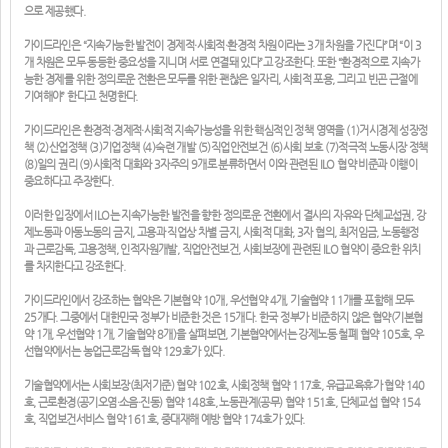
으로 제공했다.
가이드라인은 “지속가능한 발전이 경제적·사회적·환경적 차원이라는 3개 차원을 가진다”며 “이 3
개 차원은 모두 동등한 중요성을 지니며 서로 연결돼 있다”고 강조한다. 또한 “환경적으로 지속가
능한 경제를 위한 정의로운 전환은 모두를 위한 괜찮은 일자리, 사회적 포용, 그리고 빈곤 근절에
기여해야” 한다고 천명한다.
가이드라인은 환경적·경제적·사회적 지속가능성을 위한 핵심적인 정책 영역을 (1)거시경제 성장정
책 (2)산업정책 (3)기업정책 (4)숙련 개발 (5)직업안전보건 (6)사회 보호 (7)적극적 노동시장 정책
(8)일의 권리 (9)사회적 대화와 3자주의 9개로 분류하면서 이와 관련된 ILO 협약 비준과 이행이
중요하다고 주장한다.
이러한 입장에서 ILO는 지속가능한 발전을 향한 정의로운 전환에서 결사의 자유와 단체교섭권, 강
제노동과 아동노동의 금지, 고용과 직업상 차별 금지, 사회적 대화, 3자 협의, 최저임금, 노동행정
과 근로감독, 고용정책, 인적자원개발, 직업안전보건, 사회보장에 관련된 ILO 협약이 중요한 위치
를 차지한다고 강조한다.
가이드라인에서 강조하는 협약은 기본협약 10개, 우선협약 4개, 기술협약 11개를 포함해 모두
25개다. 그중에서 대한민국 정부가 비준한 것은 15개다. 한국 정부가 비준하지 않은 협약(기본협
약 1개, 우선협약 1개, 기술협약 8개)을 살펴보면, 기본협약에서는 강제노동 철폐 협약 105호, 우
선협약에서는 농업근로감독 협약 129호가 있다.
기술협약에서는 사회보장(최저기준) 협약 102호, 사회정책 협약 117호, 유급교육휴가 협약 140
호, 근로환경(공기오염·소음·진동) 협약 148호, 노동관계(공무) 협약 151호, 단체교섭 협약 154
호, 직업보건서비스 협약 161호, 중대재해 예방 협약 174호가 있다.