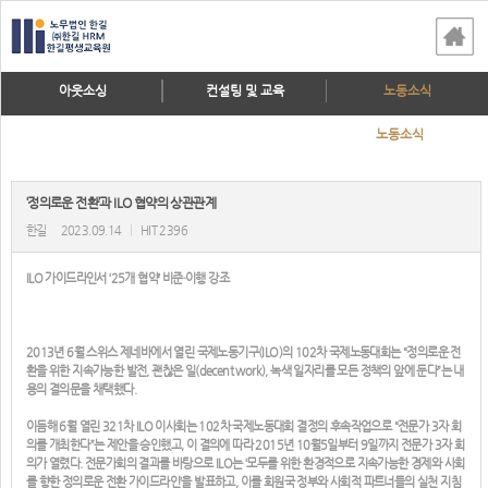
아웃소싱
컨설팅 및 교육
노동소식
노동소식
‘정의로운 전환’과 ILO 협약의 상관관계
한길
2023.09.14
|
HIT 2396
ILO 가이드라인서 ‘25개 협약’ 비준·이행 강조
2013년 6월 스위스 제네바에서 열린 국제노동기구(ILO)의 102차 국제노동대회는 “정의로운 전
환을 위한 지속가능한 발전, 괜찮은 일(decent work), 녹색 일자리를 모든 정책의 앞에 둔다”는 내
용의 결의문을 채택했다.
이듬해 6월 열린 321차 ILO 이사회는 102차 국제노동대회 결정의 후속작업으로 “전문가 3자 회
의를 개최한다”는 제안을 승인했고, 이 결의에 따라 2015년 10월5일부터 9일까지 전문가 3자 회
의가 열렸다. 전문가회의 결과를 바탕으로 ILO는 ‘모두를 위한 환경적으로 지속가능한 경제와 사회
를 향한 정의로운 전환 가이드라인’을 발표하고, 이를 회원국 정부와 사회적 파트너들의 실천 지침