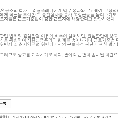
➄ 공소외 회사는 웨딩플래너에게 업무 성과와 무관하게 고정적
에게 직급을 부여한 뒤 승진심사를 통해 고정급등을 높여주기도 
로자들은 근로기준법이 정한 근로자에 해당한다
고 판단하였다.
관련 법리와 원심판결 이유에 비추어 살펴보면, 원심판단에 상고
칙을 위반하여 자유심증주의의 한계를 벗어나거나 근로기준법 
위반죄 및 최저임금법 위반죄에서의 근로자성 판단에 관한 법리를
그러므로 상고를 기각하기로 하여, 관여 대법관의 일치된 의견으
목록
음글 |
<한길 사건사례> oo시 사회복지관에 근무하던 근로자의 부당해고 구제신청 사건