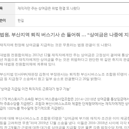
목
재직자만 주는 상여금은 위법 판결 또 나왔다
쓴이
한길
법원, 부산지역 퇴직 버스기사 손 들어줘 … “상여금은 나중에 
재직자에 한정해 상여금을 지급하는 것은 무효라는 법원 판결이 또 나왔다.
대법원 전원합의체는 2013년 12월 재직자에게만 주는 상여금은 고정성이 결여돼 통상
년 처음으로 재직자에게만 상여금을 주는 것은 위법하다고 판단한 뒤 같은 취지의 판결
재 대법원 전원합의체에 계류돼 있다.
부산지법 민사6부(재판장 김현석 부장판사)는 퇴직한 부산시버스노조 조합원 65명이 
금 등 지급청구 소송에서 원고 일부 승소로 판결했다고 20일 밝혔다.
“상여금 지급일 이전 퇴직자도 근로대가 청구 가능”
17개 버스회사가 소속된 부산시 버스운송사업조합은 2014~2018년 상여금을 통상임금에서
차·주휴수당을 지급했다. 조합과 부산시버스노조와 체결한 단체협약에서는 재직자에게만 상여
급의 100%를 짝수달에 정기적으로 지급했다.
이에 대해 부산시버스노조 조합원 65명은 “상여금에 부가된 재직자 조건은 이미 제공
등을 고려하면 무효”라며 2019년 12월 소송을 냈다. 이들은 2016~2018년 사이에
직 전 2개월간 근로에 대한 대가로 상여금을 지급할 것은 물론 각종 법정수당 차액, 