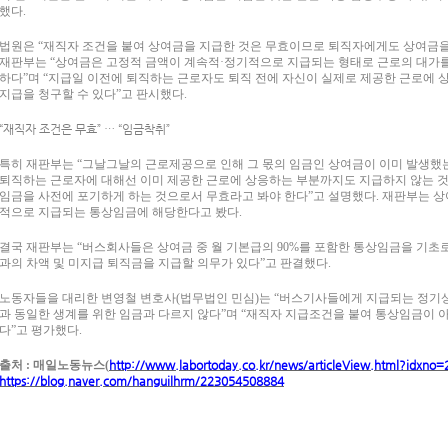
했다.
법원은 “재직자 조건을 붙여 상여금을 지급한 것은 무효이므로 퇴직자에게도 상여금을
재판부는 “상여금은 고정적 금액이 계속적·정기적으로 지급되는 형태로 근로의 대가를
하다”며 “지급일 이전에 퇴직하는 근로자도 퇴직 전에 자신이 실제로 제공한 근로에
지급을 청구할 수 있다”고 판시했다.
“재직자 조건은 무효” … “임금착취”
특히 재판부는 “그날그날의 근로제공으로 인해 그 몫의 임금인 상여금이 이미 발생했
퇴직하는 근로자에 대해선 이미 제공한 근로에 상응하는 부분까지도 지급하지 않는 
임금을 사전에 포기하게 하는 것으로서 무효라고 봐야 한다”고 설명했다. 재판부는 상여
적으로 지급되는 통상임금에 해당한다고 봤다.
결국 재판부는 “버스회사들은 상여금 중 월 기본급의 90%를 포함한 통상임금을 기
과의 차액 및 미지급 퇴직금을 지급할 의무가 있다”고 판결했다.
노동자들을 대리한 변영철 변호사(법무법인 민심)는 “버스기사들에게 지급되는 정기상여금
과 동일한 생계를 위한 임금과 다르지 않다”며 “재직자 지급조건을 붙여 통상임금이 
다”고 평가했다.
출처 : 매일노동뉴스(
http://www.labortoday.co.kr/news/articleView.html?idxno
https://blog.naver.com/hanguilhrm/223054508884