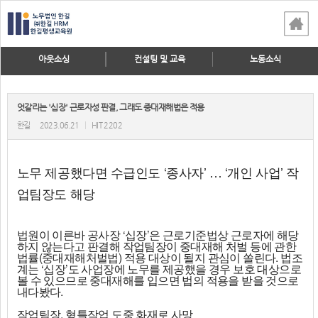
아웃소싱
컨설팅 및 교육
노동소식
엇갈리는 '십장' 근로자성 판결, 그래도 중대재해법은 적용
한길
2023.06.21
|
HIT 2202
노무 제공했다면 수급인도 ‘종사자’ … ‘개인 사업’ 작
업팀장도 해당
법원이 이른바 공사장 ‘십장’은 근로기준법상 근로자에 해당
하지 않는다고 판결해 작업팀장이 중대재해 처벌 등에 관한
법률(중대재해처벌법) 적용 대상이 될지 관심이 쏠린다. 법조
계는 ‘십장’도 사업장에 노무를 제공했을 경우 보호 대상으로
볼 수 있으므로 중대재해를 입으면 법의 적용을 받을 것으로
내다봤다.
작업팀장, 형틀작업 도중 화재로 사망