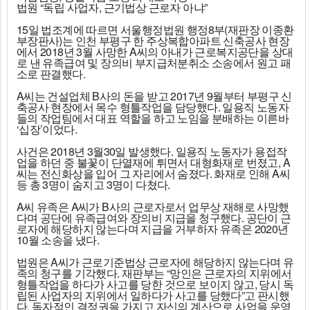
법원 “독립 사업자, 근기법상 근로자 아냐”
15일 법조계에 따르면 서울행정법원 행정8부(재판장 이종환
부장판사)는 인천 부평구 한 주상복합아파트 신축공사 현장
에서 2018년 3월 사망한 A씨의 아내가 근로복지공단을 상대
로 낸 유족급여 및 장의비 부지급처분취소 소송에서 원고 패
소로 판결했다.
A씨는 건설업체 B사의 돈을 받고 2017년 9월부터 부평구 신
축공사 현장에서 목수 형틀작업을 담당했다. 일용직 노동자
들의 작업팀에서 대표 역할을 하고 노임을 분배하는 이른바
‘십장’이었다.
사건은 2018년 3월30일 발생했다. 일용직 노동자가 용접작
업을 하던 중 불꽃이 단열재에 튀면서 대형화재로 번졌고, A
씨는 전신화상을 입어 그 자리에서 숨졌다. 화재로 인해 A씨
등 총 3명이 숨지고 3명이 다쳤다.
A씨 유족은 A씨가 B사의 근로자로서 업무상 재해로 사망했
다며 공단에 유족급여와 장의비 지급을 청구했다. 공단이 근
로자에 해당하지 않는다며 지급을 거부하자 유족은 2020년
10월 소송을 냈다.
법원은 A씨가 근로기준법상 근로자에 해당하지 않는다며 유
족의 청구를 기각했다. 재판부는 “망인은 근로자의 지위에서
형틀작업을 하다가 사고를 당한 것으로 보이지 않고, 당시 독
립된 사업자의 지위에서 일하다가 사고를 당했다”고 판시했
다. 독자적인 결정권을 가지고 자신의 계산으로 사업을 운영