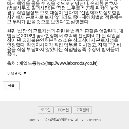
에게 책임을 물을 수 있을 것으로 전망된다. 손익찬 변호사
(법률사무소 일과사람)는 “직접 노무를 제공해 위험에 놓인
경우 작업팀장도 보호 대상이 된다”며 “산업재해보상보험법
사건에서 근로자로 보지 않더라도 중대재해처벌법 적용에는
큰 무리가 없을 것으로 보인다”고 설명했다.
한편 ‘십장’의 근로자성과 관련한 법원의 판결은 엇갈린다. 대
법원은 2018년 공사현장에서 추락해 전신마비가 된 작업팀
장이 낸 요양불승인처분취소 소송 상고심에서 근로자성을
인정했다. 작업지시자가 직접 업무를 지시했고, 자재 구입비
용을 직접 부담하지 않았다는 작업팀장쪽 주장이 받아들여
졌다.
출처 : 매일노동뉴스(http://www.labortoday.co.kr)
댓글 (0) ▼
목록
로그인
PC버젼
고객센터
copyright (c) (합명)노무법인한길. all rights reserved