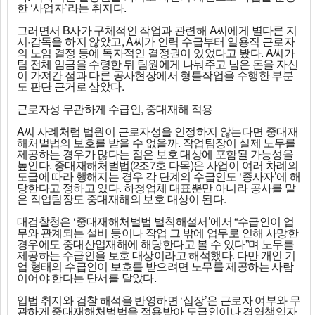
한 ‘사업자’라는 취지다.
그러면서 B사가 구체적인 작업과 관련해 A씨에게 별다른 지
시·감독을 하지 않았고, A씨가 인력 수급부터 일용직 근로자
의 노임 결정 등에 독자적인 결정권이 있었다고 봤다. A씨가
팀 전체 임금을 수령한 뒤 팀원에게 나눠주고 남은 돈을 자신
이 가져간 점과 다른 공사현장에서 형틀작업을 수행한 부분
도 판단 근거로 삼았다.
근로자성 무관하게 수급인, 중대재해 적용
A씨 사례처럼 법원이 근로자성을 인정하지 않는다면 중대재
해처벌법의 보호를 받을 수 없을까. 작업팀장이 실제 노무를
제공하는 경우가 많다는 점은 보호 대상에 포함될 가능성을
높인다. 중대재해처벌법(2조7호 다목)은 사업이 여러 차례의
도급에 따라 행해지는 경우 각 단계의 수급인도 ‘종사자’에 해
당한다고 정하고 있다. 하청업체 대표뿐만 아니라 공사를 맡
은 작업팀장도 중대재해의 보호 대상이 된다.
대검찰청은 ‘중대재해처벌법 벌칙해설서’에서 “수급인이 업
무와 관계되는 설비 등이나 작업 그 밖에 업무로 인해 사망한
경우에도 중대산업재해에 해당한다고 볼 수 있다”며 노무를
제공하는 수급인을 보호 대상이라고 해석했다. 다만 개인 기
업 형태의 수급인이 보호를 받으려면 노무를 제공하는 사람
이어야 한다는 단서를 달았다.
입법 취지와 검찰 해석을 반영하면 ‘십장’은 근로자 여부와 무
관하게 중대재해처벌법을 적용받아 도급인이나 경영책임자