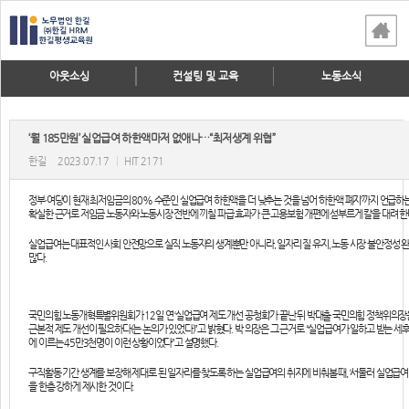
아웃소싱
컨설팅 및 교육
노동소식
‘월 185만원’ 실업급여 하한액마저 없애나…“최저생계 위협”
한길
2023.07.17
|
HIT 2171
정부·여당이 현재 최저임금의 80% 수준인 실업급여 하한액을 더 낮추는 것을 넘어 ‘하한액 폐지’까지 언급하
확실한 근거로 저임금 노동자와 노동시장 전반에 끼칠 파급 효과가 큰 고용보험 개편에 섣부르게 칼을 대려 한
실업급여는 대표적인 사회 안전망으로 실직 노동자의 생계뿐만 아니라, 일자리 질 유지, 노동 시장 불안정성 완
많다.
국민의힘 노동개혁특별위원회가 12일 연 ‘실업급여 제도 개선 공청회’가 끝난 뒤 박대출 국민의힘 정책위의
근본적 제도 개선이 필요하다(는 논의가 있었다)”고 밝혔다. 박 의장은 그 근거로 “실업급여가 일하고 받는 세
에 이르는 45만3천명이 이런 상황이었다”고 설명했다.
구직활동 기간 생계를 보장해 제대로 된 일자리를 찾도록 하는 실업급여의 취지에 비춰볼 때, ‘서둘러 실업급여
을 한층 강하게 제시한 것이다.