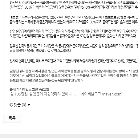
하지만 박 의장이 핵심 근거로 짚은 광범위한 역전 현상이 실재하는지는 의문이다. 근로 시간과 사회보험료 지
(최저임금의 80%)이 세후 최저임금보다 많은 경우는 많아야 5~6% 수준에 그칠 것이라는 게 전문가들의 추
예를 들어 두루누리 사업은 월 임금 260만원 미만(10인 미만 사업장) 노동자에 사회보험료 80%를 지원해 
금 노동자는 소득세 등 세금은 거의 내지 않는다. ‘세후’로 최저임금이 80%까지 줄어드는 일이 흔치 않은 이유
반면 실업급여 하한액 폐지가 저임금 노동자와 노동시장 전반에 미칠 영향은 막대할 것으로 보인다. 우선 저임
지 않지만 하한액이 폐지되면, 최저임금 노동자 수준에서 월 60만원 정도 급여액이 준다는 학계 연구도 있다.
김유선 한국노동사회연구소 이사장은 “노동시장에서 급여가 낮았던 사람이 실직한 경우라도 최저 생계를 보장
당장 생계에 치명적인 영향을 미칠 것”이라고 말했다.
일자리 질의 전반적인 악화도 우려된다. 구직 기간을 보장해 노동자가 쉽게 열악한 일자리로 향하는 것을 막는
김종진 유니온센터 이사장은 “실업급여의 문턱을 높일 경우 노동자 입장에서는 준비 없이 다시 불안
이것이 다시 실직과 실업급여 수급으로 이어지는 악순환을 낳는다”며 “일부 부정수급 등 행정적 문
용보험 제도 개편으로 접근하는 것은 위험하다”고 말했다.
출처 한겨레일보 23년 7월13일
‘월 185만원’ 실업급여 하한액마저 없애나….. : 네이버블로그 (naver.com)
댓글 (0) ▼
목록