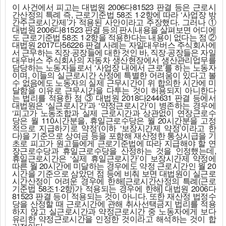
이 사건에서 피고는 대법원 2006다81523 판결 등은 근로시
간산정의 특례 즉, 근로기준법 58조 1·2항에 따라 ‘사업장 밖
간주근로시간제’가 적용된 사안이라고 주장했다. 그러나 ①
대법원 2006다81523 판결 등의 판시내용을 살펴보면 어디에
도 근로기준법 58조 1·2항을 적용한다는 내용이 없다는 점 ②
대법원 2017다56226 판결 사례는 자일대우버스 주식회사에
서 근무하는 직장·공장들에 대한 것인 바, 직장·공장들은 자일
대우버스 주식회사의 자동차 생산현장에서 생산관리업무를
담당하는 노동자들로서 ‘사업장 내에서 근로’를 하는 노동자
이며, 이들의 실근로시간 산정에 특별한 어려움이 있다고 볼
수 없음에도 노동자의 실제 근무시간이 위 합의한 시간에 미
달함을 이유로 근무시간을 다투는 것이 허용되지 아니한다
는 법리를 적용한 점 ③ 대법원 2018다244631 판결 등에서
대법원은 ‘실근로시간’과 ‘약정근로시간’이 병존하는 경우에
‘피고가 노동조합과 실제 근로시간과 상관없이 연장근로수
당은 월 110시간분을, 휴일근로수당은 월 20시간분을 고정
적으로 지급하기로 약정’(이하 ‘보장시간제 약정’이라고 한
다)을 기준으로 상여금 등을 포함해 재산정한 통상시급을 기
초로 피고가 원고들에게 근로기준법에 따라 지급해야 할 연
장근로수당과 휴일근로수당을 산정하는 것을 인정했는데,
휴일근로시간은 ‘실제 휴일근로시간’이 보장시간제 약정에
따른 월 20시간에 미달하는 경우에도 약정 근로시간인 월 20
시간을 기준으로 삼았던 점 등에 비춰 보면 대법원이 실근로
시간산정이 어려운 경우에 한해[근로시간산정의 특례(근로
기준법 58조1·2항)가 적용되는 경우에 한해] 대법원 2006다
81523 판결 등이 적용되는 것이 아니다. 또한 재산정 법정수
당을 산정할 때 근로시간에 관해 취사선택금지 법리를 적용
하지 않고 실근로시간과 약정근로시간 중 노동자에게 보다
유리한 약정근로시간을 인정한 것이라고 해석하는 것이 합