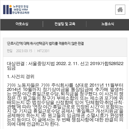
아웃소싱
컨설팅 및 교육
노동소식
‘근로시간’에 대해 취사선택금지 법리를 적용하지 않은 판결
한길
2023.03.15
|
HIT 2331
대상판결 : 서울중앙지법 2022. 2. 11. 선고 2019가합528522
임금
1. 사건의 경위
기아 노동자들은 기아 주식회사를 상대로 2011년 11월부터
2014년 10월까지 정기상여금을 통상임금에 추가해 발생하
는 연장·야간·휴일근로수당, 퇴직금을 청구했다. 이 사건의 쟁
점은 ① 원고들의 청구가 부제소합의 또는 제소권 포기에 위
배되는지 ② 법정수당을 산정함에 있어 ‘단체협약·취업규칙·
관행’에 따라 ‘연장·야간·휴일근로로 인정된 시간’이 포함되는
지 ③ 기지급 휴일근로수당 공제시 ‘휴일특근 개선지원금’을
공제해야 하는지 ④ 원고들의 임금채권 소멸시효가 완성됐
는지 등이다. 이 글에서는 두 번째 쟁점사항에 대한 판결의 의
의에 대해 언급하고자 한다.