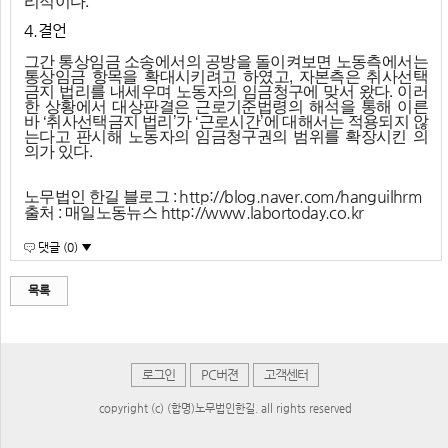
리적이다.
4.결언
그간 통상임금 소송에서의 공방을 돌이켜보면 노동측에서는
통상임금 항목을 확대시키려고 하였고, 자본측은 취사선택
금지 법리를 내세우며 노동자의 임금청구에 맞서 왔다. 이러
한 상황에서 대상판결은 근로기준법령의 해석을 통해 이른
바 ‘취사선택금지 법리’가 ‘근로시간’에 대해서는 적용되지 않
는다고 판시해 노동자의 임금청구권의 범위를 확장시킨 의
의가 있다.
노무법인 한길 블로그 :
http://blog.naver.com/hanguilhrm
출처 : 매일노동뉴스
http://www.labortoday.co.kr
댓글 (0) ▼
목록
로그인
PC버젼
고객센터
copyright (c) (합명)노무법인한길. all rights reserved