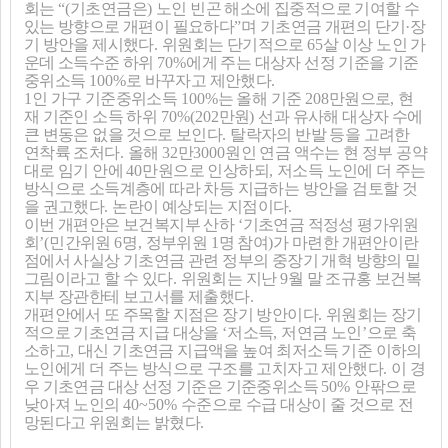
회는
“(
기초연금은
)
노인 빈곤 해소에 집중적으로 기여할 수
있는 방향으로 개편이 필요하다
”
며 기초연금 개편의 단기
·
장
기 방안을 제시했다
.
위원회는 단기적으로
65
살 이상 노인 가
운데 소득수준 하위
70%
에게 주는 대상자 선정 기준을 기준
중위소득
100%
로 바꾸자고 제안했다
.
1
인 가구 기준중위소득
100%
는 올해 기준
208
만원으로
,
현
재 기준인 소득 하위
70%(202
만원
)
선과 유사해 대상자 수에
큰 변동은 없을 것으로 보인다
.
탈락자의 반발 등을 고려한
연착륙 조처다
.
올해
32
만
3000
원인 연금 액수는 현 정부 공약
대로 임기 안에
40
만원으로 인상하되
,
저소득 노인에 더 주는
방식으로 소득계층에 따라 차등 지급하는 방안을 검토할 것
을 권고했다
.
논란이 예상되는 지점이다
.
이번 개편안은 보건복지부 산하
‘
기초연금 적정성 평가위원
회
’(
민간위원
6
명
,
정부위원
1
명 참여
)
가 마련한 개편안이란
점에서 사실상 기초연금 관련 정부의 중장기 개혁 방향의 밑
그림이라고 할 수 있다
.
위원회는 지난
9
월 말 조규홍 보건복
지부 장관한테 보고서를 제출했다
.
개편안에서 또 주목할 지점은 장기 방안이다
.
위원회는 장기
적으로 기초연금 지급 대상을
‘
저소득
,
저연금 노인
’
으로 축
소하고
,
대신 기초연금 지급액을 높여 최저소득 기준 이하의
노인에게 더 주는 방식으로 구조를 고치자고 제안했다
.
이 경
우 기초연금 대상 선정 기준은 기준중위소득
50%
안팎으로
낮아져 노인의
40~50%
수준으로 수급 대상이 줄 것으로 전
망된다고 위원회는 밝혔다
.