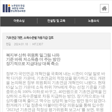
아웃소싱
컨설팅 및 교육
노동소식
기초연금 개편, 소득수준별 차등지급 검토
한길
2024.01.18
|
HIT 2307
복지부 산하 위원회 밑그림 나와
기준 바꿔 저소득층 더 주는 방안
장기적으로 지급대상 대폭 축소
정부가 국민연금 개혁안을 국회에 내는 시한이 이달 말로 바
짝 다가온 가운데
,
기초연금의 적정성을 평가하고 제도 개편
을 논의해온 정부 위원회의 기초연금 개혁안이 나왔다
.
현재
65
살 노인 가운데 소득 하위
70%
에게 주는 선정 기준을 기준
중위소득
100%
이하로 바꾸고
, 40
만원으로 기초연금액을 인
상하되 소득수준별로 차등 지급하는 방안
,
장기적으로는 대
상자를 대폭 줄이고 액수는 상당히 높이는 방안 등이 담겼다
.
한겨레가
17
일 정춘숙 더불어민주당 의원실을 통해 입수한
‘2023
년 기초연금 적정성 평가위원회 보고서
’
를 보면
,
위원