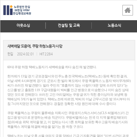
아웃소싱
컨설팅 및 교육
노동소식
새벽배달 도중에, 쿠팡 하청노동자 사망
한길
2024.02.01
|
HIT 2284
60대 쿠팡 하청 택배노동자가 새벽배송을 하다 숨진 채 발견됐다.
한겨레가 13일 경기 군포경찰서와 민주노총 전국택배노조(택배노조) 등에 확인한 결과,
이날 새벽 4시44분께 경기도 군포시 한 빌라 복도에서 쿠팡 퀵플렉스 노동자 박아무개(60)
씨가 쓰러진 채 발견됐다. 빌라 주민의 “호흡하지 않는 사람이 대문 앞에 쓰러져 있다”는
신고를 받고 출동한 119 구급대원들이 박씨를 인근 병원으로 이송했으나 이미 숨진 상태
였던 것으로 전해졌다. 쓰러진 고인 머리맡에는 쿠팡 글귀가 적힌 종이상자와 보냉팩 등
택배상자 3개가 놓여 있었다. 택배노조에 따르면, 박씨의 이날 근무시간은 밤 10시부터 아
침 7시까지였던 것으로 전해졌다. 경찰은 정확한 사망 원인에 대해 수사 중이다.
쿠팡 퀵플렉스는 쿠팡의 물류배송 자회사인 쿠팡로지스틱스서비스(CLS·씨엘에스)가 간
접고용 방식으로 운영하는 배송 직군이다. 쿠팡씨엘에스는 전국 각 지역 물류업체(대리
점)와 배송 위탁 계약을 맺고, 이 업체는 다시 1톤 트럭을 보유한 특수고용직 배송기사와
퀵플렉스 계약을 체결해 배송을 맡기는 원·하청 구조다.
택배노조는 이날 오후 서울 여의도 국회 앞에서 긴급 기자회견을 열어 “이번 사건이 과로