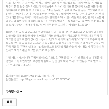
사로 판명된다면 이는 예견된 참사”라며 “클렌징(쿠팡씨엘에스가 제시한 배송 수행률을
채우지 못할 경우 위탁 하청업체의 배송구역 회수)이란 제도를 통해 택배노동자들이 (원
청에) 제대로 항의할 수 없도록 만든 구조는 장시간 노동과 과로사를 낳는 요인”이라고 주
장했다. 택배 배송 건당 수수료를 받는 택배노동자 입장에서는 배송구역이 없어지는 건 해
고나 다름없다는 의미다. 택배노조·참여연대 등 67개 시민사회단체로 구성된 ‘택배노동자
과로사 대책위원회’가 올해 4월 발표한 ‘쿠팡씨엘에스 노동실태조사’를 보면, 쿠팡 퀵플렉
스 노동자 10명 가운데 3명(31.4%)이 하루 평균 10시간 이상 일한다고 답했다.
택배노조는 국회 국정감사에 쿠팡씨엘에스 대표를 증인으로 불러달라며 12일부터 100시
간 밤샘농성에 돌입한 상태다. 이들은 “국회 환경노동위·국토교통위 국정감사에 쿠팡 쪽
대표를 증인으로 불러 장시간 노동 시스템에 대해 따져 물어야 한다”며 “국토교통부와 고
용노동부도 즉각 감독에 나서라”고 촉구했다. 국회 환경노동위원회 소속 진성준 더불어민
주당 의원은 “쿠팡씨엘에스가 산업안전보건 관련 법 등을 충분히 지켜왔는지 국감에서 확
인하고 대책 마련을 요구할 것”이라고 밝혔다.
이번 사망 사건에 대해 쿠팡씨엘에스는 “고인은 쿠팡 근로자가 아닌 군포시 소재 전문 배
송업체 소속 개인사업자로 경찰이 현재 사망 원인에 대해 조사하고 있는 것으로 알고 있
다”는 입장을 내놓았다.
출처: 한겨레, 2023년 10월 14일, 김해정기자
한길블로그: https://blog.naver.com/hanguilhrm/223339730208
댓글 (0) ▼
목록